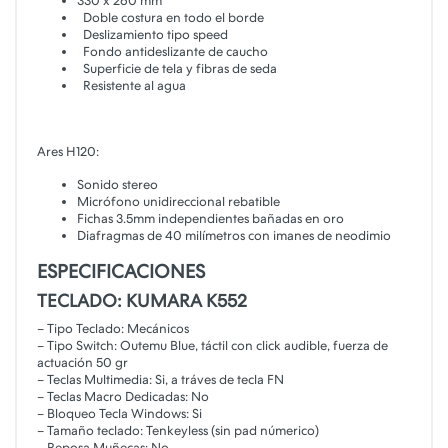
330 x 260 mm
Doble costura en todo el borde
Deslizamiento tipo speed
Fondo antideslizante de caucho
Superficie de tela y fibras de seda
Resistente al agua
Ares H120:
Sonido stereo
Micrófono unidireccional rebatible
Fichas 3.5mm independientes bañadas en oro
Diafragmas de 40 milímetros con imanes de neodimio
ESPECIFICACIONES
TECLADO: KUMARA K552
– Tipo Teclado: Mecánicos
– Tipo Switch: Outemu Blue, táctil con click audible, fuerza de
actuación 50 gr
– Teclas Multimedia: Si, a tráves de tecla FN
– Teclas Macro Dedicadas: No
– Bloqueo Tecla Windows: Si
– Tamaño teclado: Tenkeyless (sin pad númerico)
– Reposa Muñecas: No