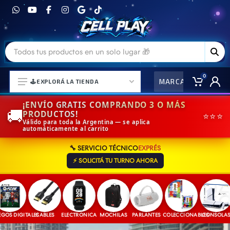
0
MARCAS
CO
🕹️EXPLORÁ LA TIENDA
¡ENVÍO GRATIS COMPRANDO 3 O MÁS
🚚
PRODUCTOS!
⭐⭐⭐
Válido para toda la Argentina — se aplica
automáticamente al carrito
⌚ELECTRONICA Y ACCESORIOS
🔧 SERVICIO TÉCNICO
EXPRÉS
⛓️ACCESORIOS DE MODA💍
⚡ SOLICITÁ TU TURNO AHORA
🎒MOCHILAS Y MAS👝
🎧AURICULARES URBANOS🎧
🎮CONSOLAS Y VIDEOJUEGOS
 DIGITALES
CABLES
ELECTRONICA
MOCHILAS
PARLANTES
COLECCIONABLES
CONSOLAS
JO
🎵PARLANTES BLUETOOTH🎵