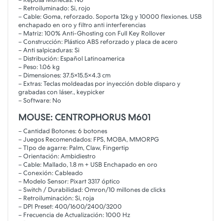
– Retroiluminado: Si, rojo
– Cable: Goma, reforzado. Soporta 12kg y 10000 flexiones. USB
enchapado en oro y filtro anti interferencias
– Matriz: 100% Anti-Ghosting con Full Key Rollover
– Construcción: Plástico ABS reforzado y placa de acero
– Anti salpicaduras: Si
– Distribución: Español Latinoamerica
– Peso: 1.06 kg
– Dimensiones: 37.5×15.5×4.3 cm
– Extras: Teclas moldeadas por inyección doble disparo y
grabadas con láser., keypicker
– Software: No
MOUSE: CENTROPHORUS M601
– Cantidad Botones: 6 botones
– Juegos Recomendados: FPS, MOBA, MMORPG
– TIpo de agarre: Palm, Claw, Fingertip
– Orientación: Ambidiestro
– Cable: Mallado, 1.8 m + USB Enchapado en oro
– Conexión: Cableado
– Modelo Sensor: Pixart 3317 óptico
– Switch / Durabilidad: Omron/10 millones de clicks
– Retroiluminación: Si, roja
– DPI Preset: 400/1600/2400/3200
– Frecuencia de Actualización: 1000 Hz