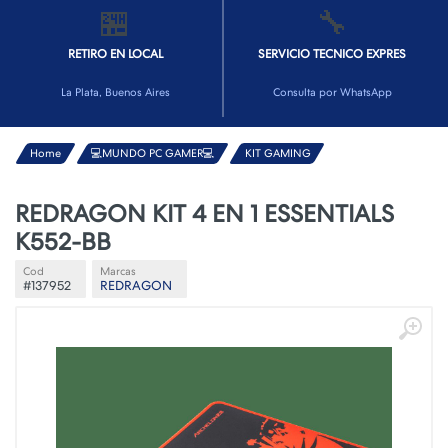
🏪
🔧
RETIRO EN LOCAL
SERVICIO TECNICO EXPRES
La Plata, Buenos Aires
Consulta por WhatsApp
Home
💻MUNDO PC GAMER💻
KIT GAMING
REDRAGON KIT 4 EN 1 ESSENTIALS
K552-BB
Cod
Marcas
#137952
REDRAGON