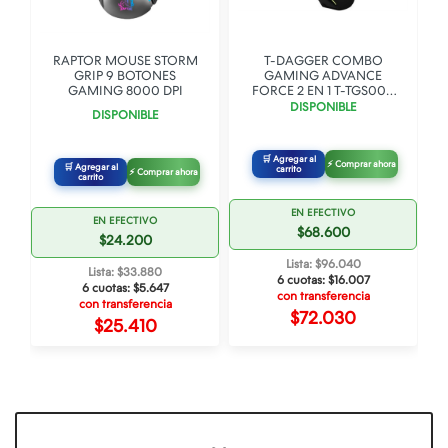
RAPTOR MOUSE STORM
T-DAGGER COMBO
GRIP 9 BOTONES
GAMING ADVANCE
GAMING 8000 DPI
FORCE 2 EN 1 T-TGS005
BLACK RED SWITCHES OF.
DISPONIBLE
DISPONIBLE
🛒 Agregar al
⚡ Comprar ahora
🛒 Agregar al
carrito
⚡ Comprar ahora
carrito
EN EFECTIVO
EN EFECTIVO
$68.600
$24.200
Lista: $96.040
Lista: $33.880
6 cuotas:
$16.007
6 cuotas:
$5.647
con transferencia
con transferencia
$72.030
$25.410