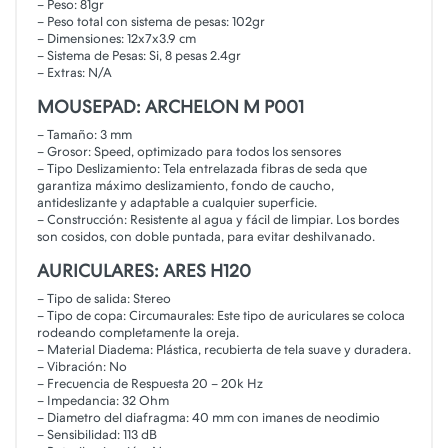
– Peso: 81gr
– Peso total con sistema de pesas: 102gr
– Dimensiones: 12x7x3.9 cm
– Sistema de Pesas: Si, 8 pesas 2.4gr
– Extras: N/A
MOUSEPAD: ARCHELON M P001
– Tamaño: 3 mm
– Grosor: Speed, optimizado para todos los sensores
– Tipo Deslizamiento: Tela entrelazada fibras de seda que
garantiza máximo deslizamiento, fondo de caucho,
antideslizante y adaptable a cualquier superficie.
– Construcción: Resistente al agua y fácil de limpiar. Los bordes
son cosidos, con doble puntada, para evitar deshilvanado.
AURICULARES: ARES H120
– Tipo de salida: Stereo
– Tipo de copa: Circumaurales: Este tipo de auriculares se coloca
rodeando completamente la oreja.
– Material Diadema: Plástica, recubierta de tela suave y duradera.
– Vibración: No
– Frecuencia de Respuesta 20 – 20k Hz
– Impedancia: 32 Ohm
– Diametro del diafragma: 40 mm con imanes de neodimio
– Sensibilidad: 113 dB