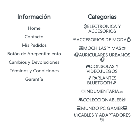
Información
Categorias
⌚ELECTRONICA Y
Home
ACCESORIOS
Contacto
⛓️ACCESORIOS DE MODA💍
Mis Pedidos
🎒MOCHILAS Y MAS👝
Botón de Arrepentimiento
🎧AURICULARES URBANOS
🎧
Cambios y Devoluciones
🎮CONSOLAS Y
Términos y Condiciones
VIDEOJUEGOS
🎵PARLANTES
Garantía
BLUETOOTH🎵
👕INDUMENTARIA🧢
👾COLECCIONABLES🧸
💻MUNDO PC GAMER💻
🔌CABLES Y ADAPTADORES
🔌