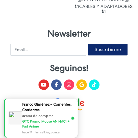
🔌CABLES Y ADAPTADORES
🔌
Newsletter
Email
Suscribirme
Seguinos!
Franco Giménez – Corrientes,
Corrientes
acaba de comprar
GTC Promo Mouse ANI-M01 +
Pad Anime
hace 17 min · cellplay.com.ar