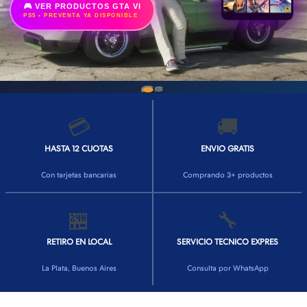
🎮 VER PRODUCTOS GTA VI
PS5 • PREVENTA YA DISPONIBLE
💳
🚚
HASTA 12 CUOTAS
ENVIO GRATIS
Con tarjetas bancarias
Comprando 3+ productos
🏪
🔧
RETIRO EN LOCAL
SERVICIO TECNICO EXPRES
La Plata, Buenos Aires
Consulta por WhatsApp