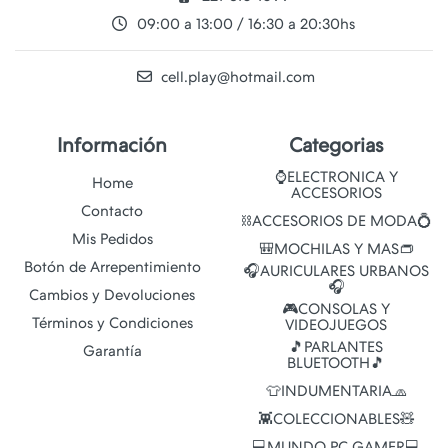
09:00 a 13:00 / 16:30 a 20:30hs
cell.play@hotmail.com
Información
Categorias
⌚ELECTRONICA Y
Home
ACCESORIOS
Contacto
⛓️ACCESORIOS DE MODA💍
Mis Pedidos
🎒MOCHILAS Y MAS👝
Botón de Arrepentimiento
🎧AURICULARES URBANOS
🎧
Cambios y Devoluciones
🎮CONSOLAS Y
Términos y Condiciones
VIDEOJUEGOS
🎵PARLANTES
Garantía
BLUETOOTH🎵
👕INDUMENTARIA🧢
👾COLECCIONABLES🧸
💻MUNDO PC GAMER💻