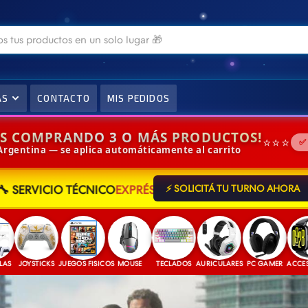
AS
CONTACTO
MIS PEDIDOS
IS COMPRANDO 3 O MÁS PRODUCTOS!
⭐⭐⭐
✅
 Argentina — se aplica automáticamente al carrito
🔧 SERVICIO TÉCNICO
EXPRÉS
⚡ SOLICITÁ TU TURNO AHORA
YSTICKS
JUEGOS FISICOS
MOUSE
TECLADOS
AURICULARES
PC GAMER
ACCESORIOS