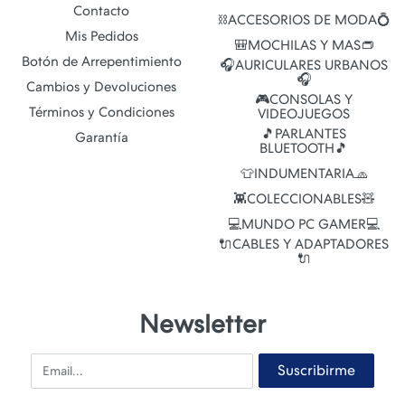
Contacto
⛓️ACCESORIOS DE MODA💍
Mis Pedidos
🎒MOCHILAS Y MAS👝
Botón de Arrepentimiento
🎧AURICULARES URBANOS
🎧
Cambios y Devoluciones
🎮CONSOLAS Y
Términos y Condiciones
VIDEOJUEGOS
🎵PARLANTES
Garantía
BLUETOOTH🎵
👕INDUMENTARIA🧢
👾COLECCIONABLES🧸
💻MUNDO PC GAMER💻
🔌CABLES Y ADAPTADORES
🔌
Newsletter
Email
Suscribirme