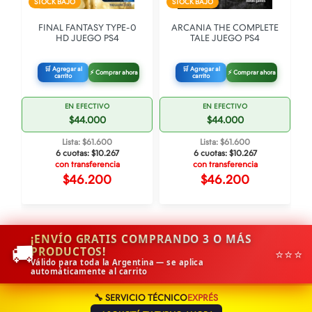
STOCK BAJO
STOCK BAJO
FINAL FANTASY TYPE-0
ARCANIA THE COMPLETE
HD JUEGO PS4
TALE JUEGO PS4
🛒 Agregar al
🛒 Agregar al
⚡ Comprar ahora
⚡ Comprar ahora
carrito
carrito
EN EFECTIVO
EN EFECTIVO
$44.000
$44.000
Lista: $61.600
Lista: $61.600
6 cuotas:
$10.267
6 cuotas:
$10.267
con transferencia
con transferencia
$46.200
$46.200
¡ENVÍO GRATIS COMPRANDO 3 O MÁS
🚚
PRODUCTOS!
⭐⭐⭐
Válido para toda la Argentina — se aplica
automáticamente al carrito
🔧 SERVICIO TÉCNICO
EXPRÉS