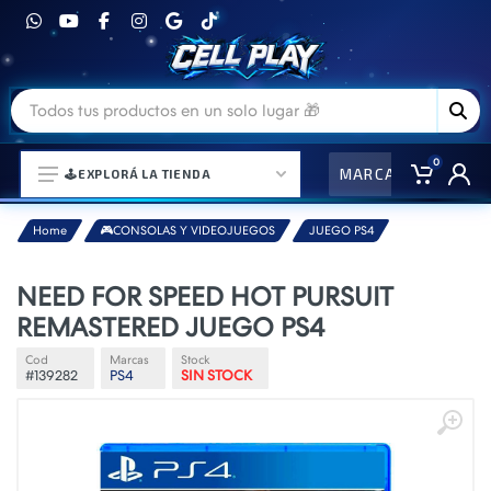
0
MARCAS
CO
🕹️EXPLORÁ LA TIENDA
Home
🎮CONSOLAS Y VIDEOJUEGOS
JUEGO PS4
⌚ELECTRONICA Y ACCESORIOS
NEED FOR SPEED HOT PURSUIT
REMASTERED JUEGO PS4
⛓️ACCESORIOS DE MODA💍
🎒MOCHILAS Y MAS👝
Cod
Marcas
Stock
#139282
PS4
SIN STOCK
🎧AURICULARES URBANOS🎧
🎮CONSOLAS Y VIDEOJUEGOS
🎵PARLANTES BLUETOOTH🎵