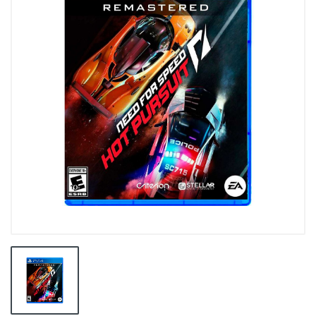
👕INDUMENTARIA🧢
👾COLECCIONABLES🧸
💻MUNDO PC GAMER💻
🔌CABLES Y ADAPTADORES🔌
🤓MUNDO PC OFICINA🤓
🫗GEEK HOME🍵