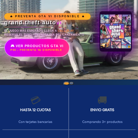
¿Querés armar
tu PC Gamer?
CELL
PLAY
Te armamos la PC ideal según tu presupuesto y necesidades
🖥️ PEDÍ TU PRESUPUESTO
💳
🚚
HASTA 12 CUOTAS
ENVIO GRATIS
Con tarjetas bancarias
Comprando 3+ productos