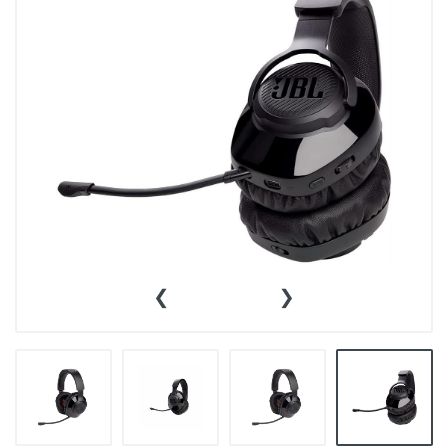
👕INDUMENTARIA🧢
👾COLECCIONABLES🧸
💻MUNDO PC GAMER💻
🔌CABLES Y ADAPTADORES🔌
🤓MUNDO PC OFICINA🤓
🫗GEEK HOME🍵
‹
›