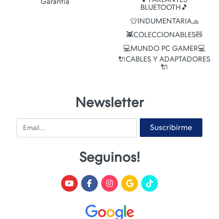
Garantía
BLUETOOTH🎵
👕INDUMENTARIA🧢
👾COLECCIONABLES🧸
💻MUNDO PC GAMER💻
🔌CABLES Y ADAPTADORES
🔌
Newsletter
Email
Suscribirme
Seguinos!