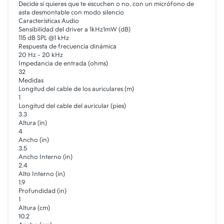
Decide si quieres que te escuchen o no, con un micrófono de
asta desmontable con modo silencio
Características Audio
Sensibilidad del driver a 1kHz1mW (dB)
115 dB SPL @1 kHz
Respuesta de frecuencia dinámica
20 Hz - 20 kHz
Impedancia de entrada (ohms)
32
Medidas
Longitud del cable de los auriculares (m)
1
Longitud del cable del auricular (pies)
3.3
Altura (in)
4
Ancho (in)
3.5
Ancho Interno (in)
2.4
Alto Interno (in)
1.9
Profundidad (in)
1
Altura (cm)
10.2