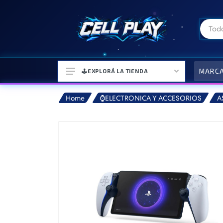
MARC
🕹️EXPLORÁ LA TIENDA
Home
⌚ELECTRONICA Y ACCESORIOS
A
⌚ELECTRONICA Y ACCESORIOS
⛓️ACCESORIOS DE MODA💍
🎒MOCHILAS Y MAS👝
🎧AURICULARES URBANOS🎧
🎮CONSOLAS Y VIDEOJUEGOS
🎵PARLANTES BLUETOOTH🎵