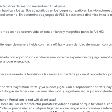
acterísticas del mando inalámbrico DualSense
n háptica y los gatillos adaptativos en los juegos compatibles. Las vibracione
del entorno. En determinados juegos de PS5, la resistencia dinámica imita la t
oritos cuando cobren vida en esta brillante y magnífica pantalla full HD.
rmite jugar de manera fluida con hasta 60 fps y gran claridad de imagen con u
diseñado con el propósito de ofrecer una increíble experiencia de juego remoto
r a jugar enseguida.
 persona usando la televisión a la que está conectada ya que el reproductor por
rtátil PlayStation Portal y ya puedes jugar. Con el reproductor portátil PlayS
e tu hogar sin tener que usar una televisión. ¿Te gustaría seguir jugando desd
tation Portal con la red wifi de mi casa?
 hora de usar el reproductor portátil PlayStation Portal porque tú tienes el con
 Portal se puede usar en cualquier lugar en el que tengas una conexión a inter