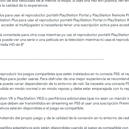
 de alta velocidad de al menos 15 Mbps. Si usas una red wifi pública, ten en 
 la calidad de tu experiencia.
lus para usar el reproductor portátil PlayStation Portal y PlayStation Remote P
tation Plus para usar el reproductor portátil PlayStation Portal ni PlayStation
acceder al multijugador sí necesitarás tener una suscripción activa para accede
está conectada para otra cosa mientras yo uso el reproductor portátil PlayStatio
 puede ver una serie o una película en la televisión mientras tú usas el reprodu
ntalla HD de 8"
-------------------------------------------------------------
reproducir los juegos compatibles que estén instalados en tu consola PS5. el re
Mbps para poder usarse. Para disfrutar de una mejor experiencia se recomien
ia puede variar dependiendo de tu entorno de red. Se necesita una consola P
endida en modo normal o en modo reposo y debe estar emparejada con tu repro
tation VR o PlayStation VR2) o periféricos adicionales (que no sean un man
que deben ser transmitidos en streaming en PS5 al usar una suscripción Premi
tivos estarán disponibles si el juego es compatible.
diendo del propio juego y de la calidad de la conexión en tu entorno de red
 gatillos adaptativos solo están disponibles cuando el juego es compatible con