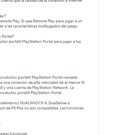
cuenta que la calidad de la conexión a internet
lay?
 Remote Play. Si usas Remote Play para jugar a un
r a las características multijugador del juego.
n Portal?
ctor portátil PlayStation Portal para jugar a tus
productor portátil PlayStation Portal necesita
da una conexión de alta velocidad de al menos 15
S5 y una cuenta de PlayStation Network. La
ductor portátil PlayStation Portal
do inalámbrico DUALSHOCK 4, DualSense o
um de PS Plus no son compatibles. Las funciones
.
 estas funciones.