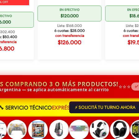
% OFF
EN EFECTIVO
EN EFE
$120.000
$18.
FECTIVO
6.000
Lista: $168.000
Lista: $
6 cuotas:
$28.000
6 cuotas
 $302.400
con transferencia
con trans
s:
$50.400
$126.000
$19.
nsferencia
6.800
IS COMPRANDO 3 O MÁS PRODUCTOS!
⭐⭐⭐
✅
 Argentina — se aplica automáticamente al carrito
🔧 SERVICIO TÉCNICO
EXPRÉS
⚡ SOLICITÁ TU TURNO AHORA