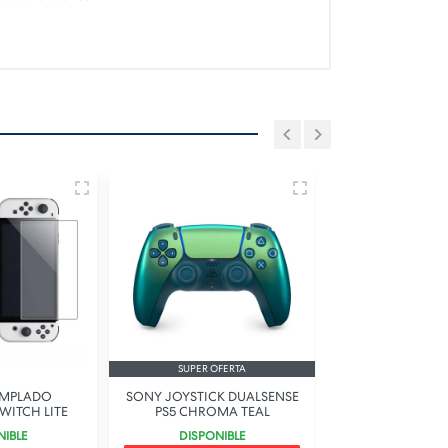
SUPER OFERTA
EMPLADO
SONY JOYSTICK DUALSENSE
THE ORDER 1886
WITCH LITE
PS5 CHROMA TEAL
ABIER
NIBLE
DISPONIBLE
DISPONI