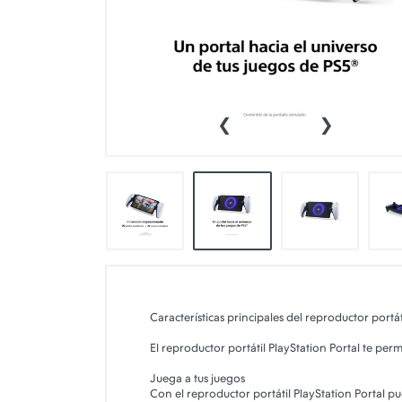
👕INDUMENTARIA🧢
👾COLECCIONABLES🧸
💻MUNDO PC GAMER💻
‹
›
🔌CABLES Y ADAPTADORES🔌
🤓MUNDO PC OFICINA🤓
🫗GEEK HOME🍵
Características principales del reproductor portát
El reproductor portátil PlayStation Portal te permi
Juega a tus juegos
Con el reproductor portátil PlayStation Portal pu