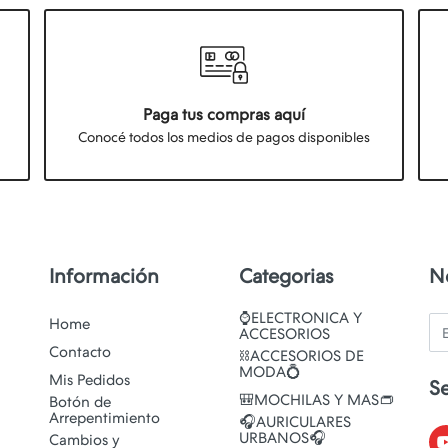
Paga tus compras aquí
Conocé todos los medios de pagos disponibles
Información
Categorias
N
⌚ELECTRONICA Y
Em
Home
ACCESORIOS
Contacto
⛓️ACCESORIOS DE
MODA💍
Mis Pedidos
S
🎒MOCHILAS Y MAS👝
Botón de
Arrepentimiento
🎧AURICULARES
URBANOS🎧
Cambios y