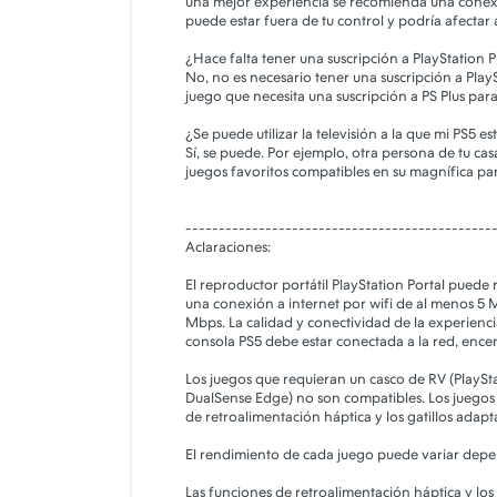
una mejor experiencia se recomienda una conexión
puede estar fuera de tu control y podría afectar a
¿Hace falta tener una suscripción a PlayStation P
No, no es necesario tener una suscripción a PlayS
juego que necesita una suscripción a PS Plus para 
¿Se puede utilizar la televisión a la que mi PS5 
Sí, se puede. Por ejemplo, otra persona de tu casa
juegos favoritos compatibles en su magnífica pa
----------------------------------------------
Aclaraciones:
El reproductor portátil PlayStation Portal puede 
una conexión a internet por wifi de al menos 5 
Mbps. La calidad y conectividad de la experienc
consola PS5 debe estar conectada a la red, enc
Los juegos que requieran un casco de RV (PlayS
DualSense Edge) no son compatibles. Los juegos 
de retroalimentación háptica y los gatillos adapta
El rendimiento de cada juego puede variar depen
Las funciones de retroalimentación háptica y los