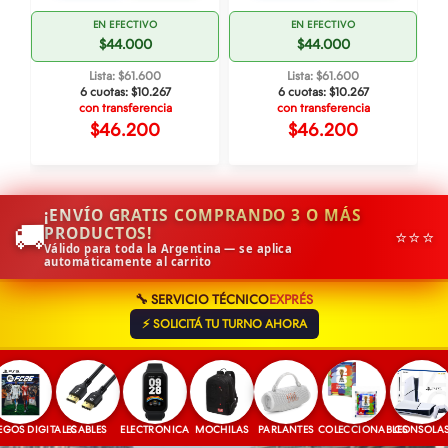
EN EFECTIVO
EN EFECTIVO
$44.000
$44.000
Lista: $61.600
Lista: $61.600
6 cuotas:
$10.267
6 cuotas:
$10.267
con transferencia
con transferencia
$46.200
$46.200
¡ENVÍO GRATIS COMPRANDO 3 O MÁS
🚚
PRODUCTOS!
⭐⭐⭐
Válido para toda la Argentina — se aplica
automáticamente al carrito
🔧 SERVICIO TÉCNICO
EXPRÉS
⚡ SOLICITÁ TU TURNO AHORA
S DIGITALES
CABLES
ELECTRONICA
MOCHILAS
PARLANTES
COLECCIONABLES
CONSOLAS