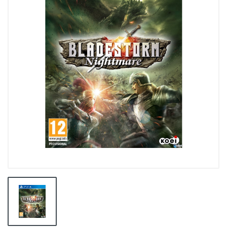
👕INDUMENTARIA🧢
👾COLECCIONABLES🧸
💻MUNDO PC GAMER💻
🔌CABLES Y ADAPTADORES🔌
🤓MUNDO PC OFICINA🤓
🫗GEEK HOME🍵