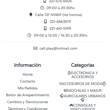
221-575-6505
09:00 a 20:30hs
Calle 137 N1469 (los hornos)
221-4563579
221-610-1099
09:00 a 13:00 / 16:30 a 20:30hs
cell.play@hotmail.com
Información
Categorias
⌚ELECTRONICA Y
Home
ACCESORIOS
Contacto
⛓️ACCESORIOS DE MODA💍
Mis Pedidos
🎒MOCHILAS Y MAS👝
Botón de Arrepentimiento
🎧AURICULARES URBANOS
🎧
Cambios y Devoluciones
🎮CONSOLAS Y
Términos y Condiciones
VIDEOJUEGOS