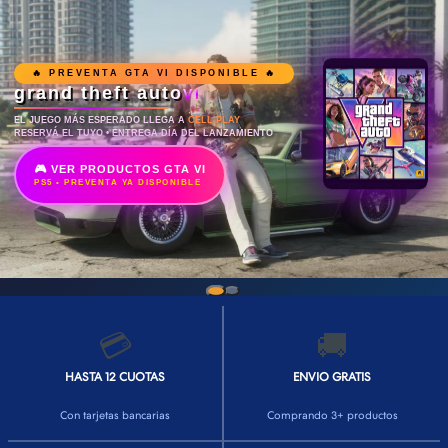
🔥 PREVENTA GTA VI DISPONIBLE 🔥
grand theft auto
VI
EL JUEGO MÁS ESPERADO LLEGA A
CELL PLAY
RESERVÁ EL TUYO • ENTREGA DÍA DEL LANZAMIENTO
🎮 VER PRODUCTOS GTA VI
PS5 • PREVENTA YA DISPONIBLE
💳
🚚
HASTA 12 CUOTAS
ENVIO GRATIS
Con tarjetas bancarias
Comprando 3+ productos