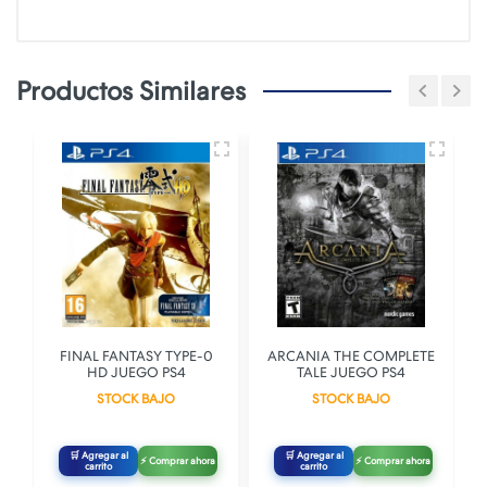
Productos Similares
FINAL FANTASY TYPE-0
ARCANIA THE COMPLETE
HD JUEGO PS4
TALE JUEGO PS4
STOCK BAJO
STOCK BAJO
🛒 Agregar al
🛒 Agregar al
⚡ Comprar ahora
⚡ Comprar ahora
carrito
carrito