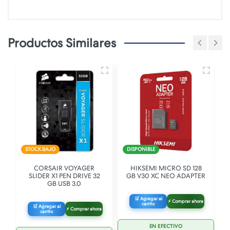
Productos Similares
STOCK BAJO
DISPONIBLE
4
CORSAIR VOYAGER
HIKSEMI MICRO SD 128
S
SLIDER X1 PEN DRIVE 32
GB V30 XC NEO ADAPTER
GB USB 3.0
🛒 Agregar al
⚡ Comprar ahora
carrito
🛒 Agregar al
⚡ Comprar ahora
carrito
EN EFECTIVO