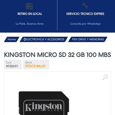
🏪
🔧
RETIRO EN LOCAL
SERVICIO TECNICO EXPRES
La Plata, Buenos Aires
Consulta por WhatsApp
Home
⌚ELECTRONICA Y ACCESORIOS
PEN DRIVE Y MEMORIAS
KINGSTON MICRO SD 32 GB 100 MBS
Cod
Stock
#135691
STOCK BAJO