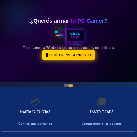
👕INDUMENTARIA🧢
👾COLECCIONABLES🧸
¿Querés armar
tu PC Gamer?
💻MUNDO PC GAMER💻
CELL
PLAY
🔌CABLES Y ADAPTADORES🔌
Te armamos la PC ideal según tu presupuesto y necesidades
🤓MUNDO PC OFICINA🤓
🖥️ PEDÍ TU PRESUPUESTO
🫗GEEK HOME🍵
💳
🚚
HASTA 12 CUOTAS
ENVIO GRATIS
Con tarjetas bancarias
Comprando 3+ productos