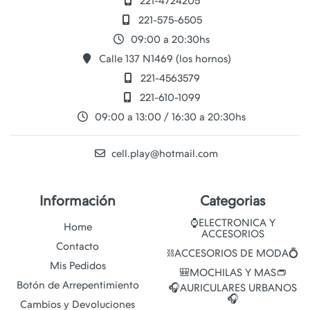
221-4724205
221-575-6505
09:00 a 20:30hs
Calle 137 N1469 (los hornos)
221-4563579
221-610-1099
09:00 a 13:00 / 16:30 a 20:30hs
cell.play@hotmail.com
Información
Categorias
⌚ELECTRONICA Y
Home
ACCESORIOS
Contacto
⛓️ACCESORIOS DE MODA💍
Mis Pedidos
🎒MOCHILAS Y MAS👝
Botón de Arrepentimiento
🎧AURICULARES URBANOS
🎧
Cambios y Devoluciones