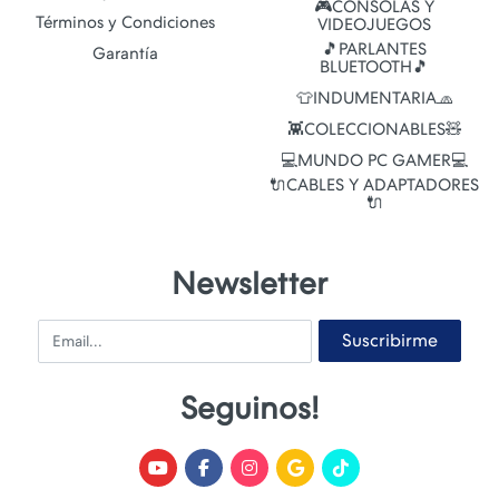
🎮CONSOLAS Y
Términos y Condiciones
VIDEOJUEGOS
🎵PARLANTES
Garantía
BLUETOOTH🎵
👕INDUMENTARIA🧢
👾COLECCIONABLES🧸
💻MUNDO PC GAMER💻
🔌CABLES Y ADAPTADORES
🔌
Newsletter
Email
Suscribirme
Seguinos!