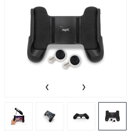
👕INDUMENTARIA🧢
👾COLECCIONABLES🧸
💻MUNDO PC GAMER💻
🔌CABLES Y ADAPTADORES🔌
🤓MUNDO PC OFICINA🤓
🫗GEEK HOME🍵
‹
›