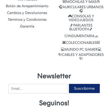
🎒MOCHILAS Y MAS👝
Botón de Arrepentimiento
🎧AURICULARES URBANOS
🎧
Cambios y Devoluciones
🎮CONSOLAS Y
Términos y Condiciones
VIDEOJUEGOS
🎵PARLANTES
Garantía
BLUETOOTH🎵
👕INDUMENTARIA🧢
👾COLECCIONABLES🧸
💻MUNDO PC GAMER💻
🔌CABLES Y ADAPTADORES
🔌
Newsletter
Email
Suscribirme
Seguinos!