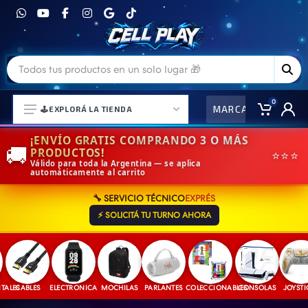
0
MARCAS
CO
🕹️EXPLORÁ LA TIENDA
¡ENVÍO GRATIS COMPRANDO 3 O MÁS
🚚
PRODUCTOS!
⭐⭐⭐
Válido para toda la Argentina — se aplica
automáticamente al carrito
⌚ELECTRONICA Y ACCESORIOS
🔧 SERVICIO TÉCNICO
EXPRÉS
⛓️ACCESORIOS DE MODA💍
⚡ SOLICITÁ TU TURNO AHORA
🎒MOCHILAS Y MAS👝
🎧AURICULARES URBANOS🎧
🎮CONSOLAS Y VIDEOJUEGOS
LES
CABLES
ELECTRONICA
MOCHILAS
PARLANTES
COLECCIONABLES
CONSOLAS
JOYSTICK
🎵PARLANTES BLUETOOTH🎵