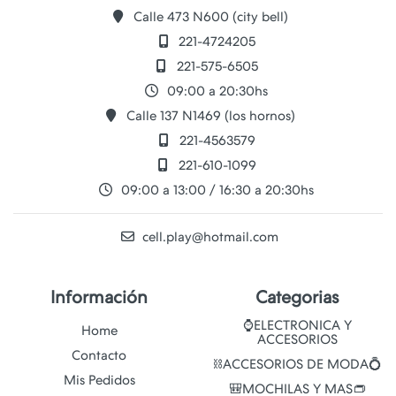
Calle 473 N600 (city bell)
221-4724205
221-575-6505
09:00 a 20:30hs
Calle 137 N1469 (los hornos)
221-4563579
221-610-1099
09:00 a 13:00 / 16:30 a 20:30hs
cell.play@hotmail.com
Información
Categorias
⌚ELECTRONICA Y
Home
ACCESORIOS
Contacto
⛓️ACCESORIOS DE MODA💍
Mis Pedidos
🎒MOCHILAS Y MAS👝