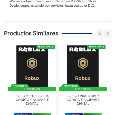
-Permite adquirir cualquier contenido de PlayStation Store.
Desde juegos, pasando por servicios, hasta cualquier DLC.
Productos Similares
TIS
🚚 ENV. GRATIS
🚚 ENV. GRATIS
DISPONIBLE
DISPONIBLE
ENVIO GRATIS
ENVIO GRATIS
ROBLOX 1200 ROBUX
ROBLOX 2100 ROBUX
CODIGO CANJEABLE
CODIGO CANJEABLE
DIGITAL
DIGITAL