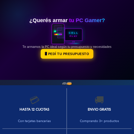
👕INDUMENTARIA🧢
👾COLECCIONABLES🧸
¿Querés armar
tu PC Gamer?
💻MUNDO PC GAMER💻
CELL
PLAY
🔌CABLES Y ADAPTADORES🔌
Te armamos la PC ideal según tu presupuesto y necesidades
🤓MUNDO PC OFICINA🤓
🖥️ PEDÍ TU PRESUPUESTO
🫗GEEK HOME🍵
💳
🚚
HASTA 12 CUOTAS
ENVIO GRATIS
Con tarjetas bancarias
Comprando 3+ productos