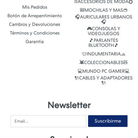
⛓️ACCESORIOS DE MODA💍
Mis Pedidos
🎒MOCHILAS Y MAS👝
Botón de Arrepentimiento
🎧AURICULARES URBANOS
🎧
Cambios y Devoluciones
🎮CONSOLAS Y
Términos y Condiciones
VIDEOJUEGOS
🎵PARLANTES
Garantía
BLUETOOTH🎵
👕INDUMENTARIA🧢
👾COLECCIONABLES🧸
💻MUNDO PC GAMER💻
🔌CABLES Y ADAPTADORES
🔌
Newsletter
Email
Suscribirme