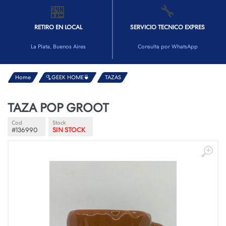
🏪
🔧
RETIRO EN LOCAL
SERVICIO TECNICO EXPRES
La Plata, Buenos Aires
Consulta por WhatsApp
Home
🫗GEEK HOME🍵
TAZAS
TAZA POP GROOT
Cod
Stock
#136990
SIN STOCK