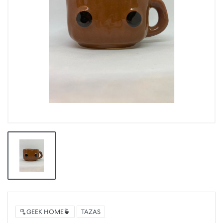
🫗GEEK HOME🍵
TAZAS