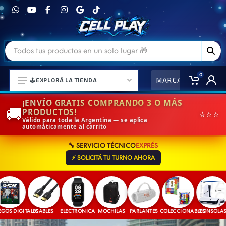
0
MARCAS
CO
🕹️EXPLORÁ LA TIENDA
¡ENVÍO GRATIS COMPRANDO 3 O MÁS
🚚
PRODUCTOS!
⭐⭐⭐
Válido para toda la Argentina — se aplica
automáticamente al carrito
⌚ELECTRONICA Y ACCESORIOS
🔧 SERVICIO TÉCNICO
EXPRÉS
⛓️ACCESORIOS DE MODA💍
⚡ SOLICITÁ TU TURNO AHORA
🎒MOCHILAS Y MAS👝
🎧AURICULARES URBANOS🎧
🎮CONSOLAS Y VIDEOJUEGOS
S DIGITALES
CABLES
ELECTRONICA
MOCHILAS
PARLANTES
COLECCIONABLES
CONSOLAS
J
🎵PARLANTES BLUETOOTH🎵