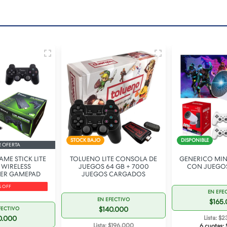
STOCK BAJO
DISPONIBLE
R OFERTA
ME STICK LITE
TOLUENO LITE CONSOLA DE
GENERICO MIN
 WIRELESS
JUEGOS 64 GB + 7000
CON JUEGOS
ER GAMEPAD
JUEGOS CARGADOS
% OFF
EN EFE
EN EFECTIVO
$165
$140.000
FECTIVO
0.000
Lista: $
Lista: $196.000
6 cuotas: