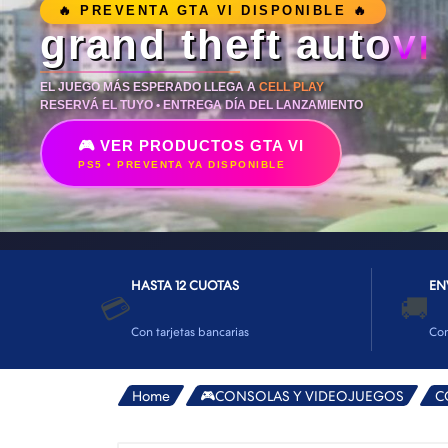
👕INDUMENTARIA🧢
🔥 PREVENTA GTA VI DISPONIBLE 🔥
grand theft auto
VI
👾COLECCIONABLES🧸
💻MUNDO PC GAMER💻
EL JUEGO MÁS ESPERADO LLEGA A
CELL PLAY
RESERVÁ EL TUYO • ENTREGA DÍA DEL LANZAMIENTO
🔌CABLES Y ADAPTADORES🔌
🎮 VER PRODUCTOS GTA VI
🤓MUNDO PC OFICINA🤓
PS5 • PREVENTA YA DISPONIBLE
🫗GEEK HOME🍵
HASTA 12 CUOTAS
EN
💳
🚚
Con tarjetas bancarias
Co
Home
🎮CONSOLAS Y VIDEOJUEGOS
C