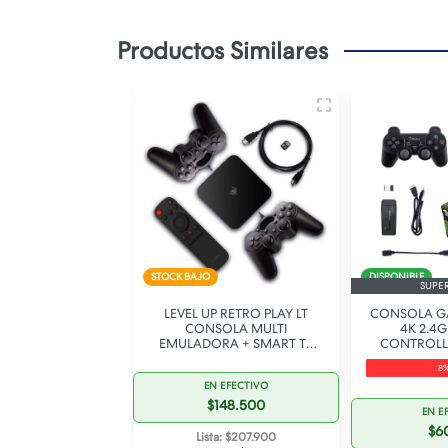
Productos Similares
STOCK BAJO
DISPONIBLE
SUPE
 X2 ULTRA 64GB
LEVEL UP RETRO PLAY LT
CONSOLA GA
OS + 2 JOYSTICK
CONSOLA MULTI
4K 2.4G
ARCADE
EMULADORA + SMART TV
CONTROLL
ANDROID TV BOX 2 EN 1
8
EN EFECTIVO
 EFECTIVO
$148.500
84.000
EN E
$6
Lista: $207.900
ta: $117.600