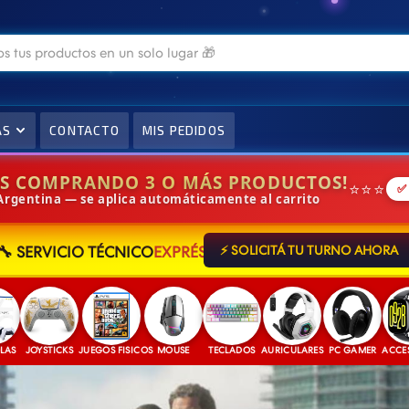
AS
CONTACTO
MIS PEDIDOS
IS COMPRANDO 3 O MÁS PRODUCTOS!
⭐⭐⭐
✅
 Argentina — se aplica automáticamente al carrito
🔧 SERVICIO TÉCNICO
EXPRÉS
⚡ SOLICITÁ TU TURNO AHORA
OYSTICKS
JUEGOS FISICOS
MOUSE
TECLADOS
AURICULARES
PC GAMER
ACCESORIOS