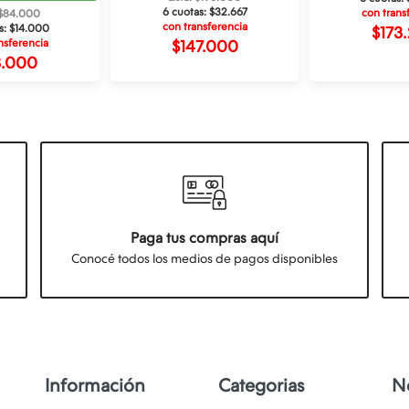
6 cuotas:
$32.667
con trans
: $84.000
con transferencia
s:
$14.000
$173
nsferencia
$147.000
3.000
Paga tus compras aquí
Conocé todos los medios de pagos disponibles
Información
Categorias
N