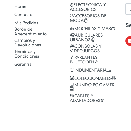
⌚ELECTRONICA Y
Em
Home
ACCESORIOS
Contacto
⛓️ACCESORIOS DE
MODA💍
Mis Pedidos
S
🎒MOCHILAS Y MAS👝
Botón de
Arrepentimiento
🎧AURICULARES
URBANOS🎧
Cambios y
Devoluciones
🎮CONSOLAS Y
VIDEOJUEGOS
Términos y
Condiciones
🎵PARLANTES
BLUETOOTH🎵
Garantía
👕INDUMENTARIA🧢
👾COLECCIONABLES🧸
💻MUNDO PC GAMER
💻
🔌CABLES Y
ADAPTADORES🔌