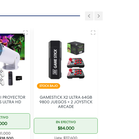
STOCK BAJO
STOCK BAJO
I PROYECTOR
GAMESTICK X2 ULTRA 64GB
LEVEL UP RETR
 ULTRA HD
9800 JUEGOS + 2 JOYSTICK
CONSOLA 
ARCADE
EMULADORA + 
ANDROID TV BO
CTIVO
EN EFECT
EN EFECTIVO
.000
$148.5
$84.000
231.000
Lista: $20
Lista: $117.600
$38.500