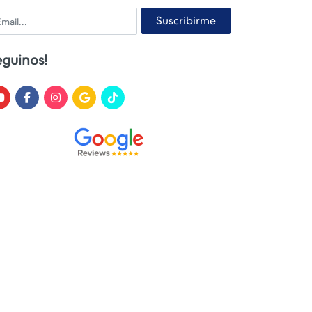
ail
Suscribirme
eguinos!