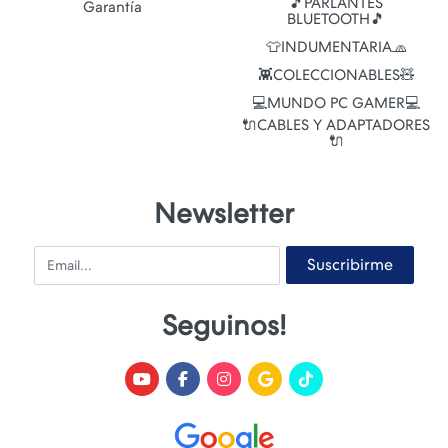
🎵PARLANTES
Garantía
BLUETOOTH🎵
👕INDUMENTARIA🧢
👾COLECCIONABLES🧸
💻MUNDO PC GAMER💻
🔌CABLES Y ADAPTADORES
🔌
Newsletter
Email
Suscribirme
Seguinos!