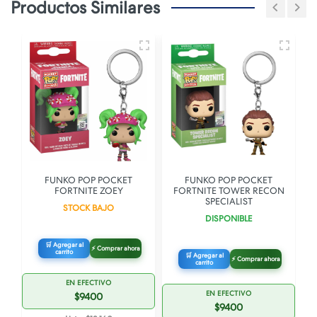
Productos Similares
S
FUNKO POP POCKET
FUNKO POP POCKET
FORTNITE ZOEY
FORTNITE TOWER RECON
SPECIALIST
STOCK BAJO
DISPONIBLE
🛒 Agregar al
⚡ Comprar ahora
carrito
🛒 Agregar al
⚡ Comprar ahora
carrito
EN EFECTIVO
EN EFECTIVO
$9400
$9400