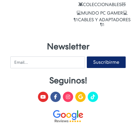
👾COLECCIONABLES🧸
💻MUNDO PC GAMER💻
🔌CABLES Y ADAPTADORES
🔌
Newsletter
Email
Suscribirme
Seguinos!