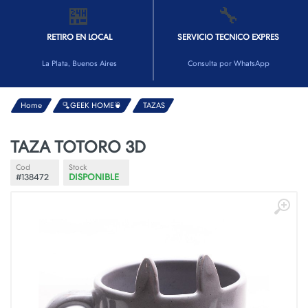
🏪
🔧
RETIRO EN LOCAL
SERVICIO TECNICO EXPRES
La Plata, Buenos Aires
Consulta por WhatsApp
Home
🫗GEEK HOME🍵
TAZAS
TAZA TOTORO 3D
Cod
Stock
#138472
DISPONIBLE