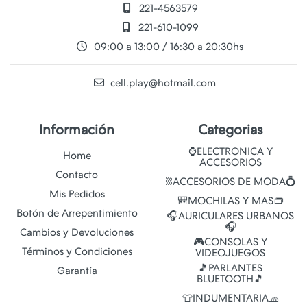
221-4563579
221-610-1099
09:00 a 13:00 / 16:30 a 20:30hs
cell.play@hotmail.com
Información
Categorias
⌚ELECTRONICA Y
Home
ACCESORIOS
Contacto
⛓️ACCESORIOS DE MODA💍
Mis Pedidos
🎒MOCHILAS Y MAS👝
Botón de Arrepentimiento
🎧AURICULARES URBANOS
🎧
Cambios y Devoluciones
🎮CONSOLAS Y
Términos y Condiciones
VIDEOJUEGOS
🎵PARLANTES
Garantía
BLUETOOTH🎵
👕INDUMENTARIA🧢