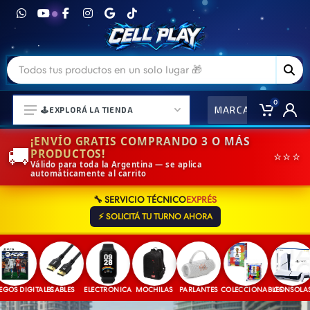
0
MARCAS
CO
🕹️EXPLORÁ LA TIENDA
¡ENVÍO GRATIS COMPRANDO 3 O MÁS
🚚
PRODUCTOS!
⭐⭐⭐
Válido para toda la Argentina — se aplica
automáticamente al carrito
⌚ELECTRONICA Y ACCESORIOS
🔧 SERVICIO TÉCNICO
EXPRÉS
⛓️ACCESORIOS DE MODA💍
⚡ SOLICITÁ TU TURNO AHORA
🎒MOCHILAS Y MAS👝
🎧AURICULARES URBANOS🎧
🎮CONSOLAS Y VIDEOJUEGOS
S DIGITALES
CABLES
ELECTRONICA
MOCHILAS
PARLANTES
COLECCIONABLES
CONSOLAS
🎵PARLANTES BLUETOOTH🎵