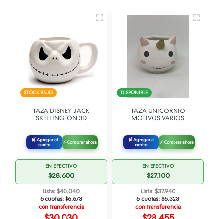
STOCK BAJO
DISPONIBLE
TAZA DISNEY JACK
TAZA UNICORNIO
SKELLINGTON 3D
MOTIVOS VARIOS
🛒 Agregar al
🛒 Agregar al
⚡ Comprar ahora
⚡ Comprar ahora
carrito
carrito
EN EFECTIVO
EN EFECTIVO
$28.600
$27.100
Lista: $40.040
Lista: $37.940
6 cuotas:
$6.673
6 cuotas:
$6.323
con transferencia
con transferencia
$30.030
$28.455