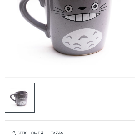
🫗GEEK HOME🍵
TAZAS