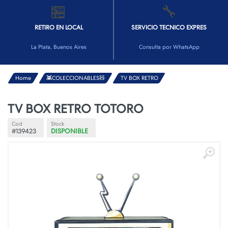
🏪
🔧
RETIRO EN LOCAL
SERVICIO TECNICO EXPRES
La Plata, Buenos Aires
Consulta por WhatsApp
Home
👾COLECCIONABLES🧸
TV BOX RETRO
TV BOX RETRO TOTORO
Cod
Stock
#139423
DISPONIBLE