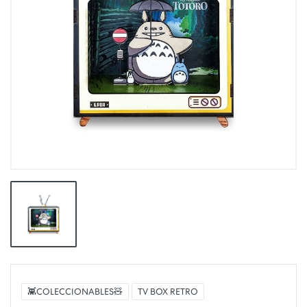
👾COLECCIONABLES🧸
TV BOX RETRO