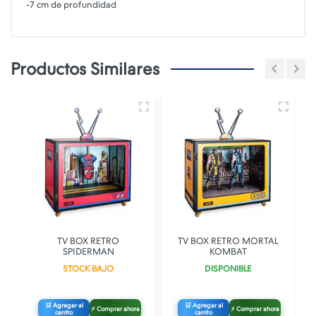
-7 cm de profundidad
Productos Similares
TV BOX RETRO
TV BOX RETRO MORTAL
SPIDERMAN
KOMBAT
STOCK BAJO
DISPONIBLE
🛒 Agregar al
🛒 Agregar al
⚡ Comprar ahora
⚡ Comprar ahora
carrito
carrito