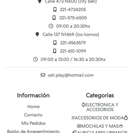
Calle 473 N600 (city bell)
221-4724205
221-575-6505
09:00 a 20:30hs
Calle 137 N1469 (los hornos)
221-4563579
221-610-1099
09:00 a 13:00 / 16:30 a 20:30hs
cell.play@hotmail.com
Información
Categorias
⌚ELECTRONICA Y
Home
ACCESORIOS
Contacto
⛓️ACCESORIOS DE MODA💍
Mis Pedidos
🎒MOCHILAS Y MAS👝
Botón de Arrepentimiento
🎧AURICULARES URBANOS