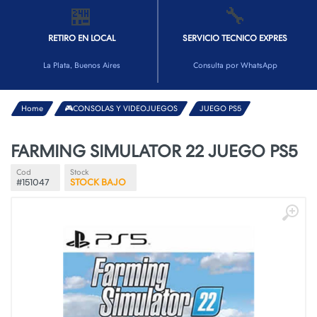
🏪
🔧
RETIRO EN LOCAL
SERVICIO TECNICO EXPRES
La Plata, Buenos Aires
Consulta por WhatsApp
Home
🎮CONSOLAS Y VIDEOJUEGOS
JUEGO PS5
FARMING SIMULATOR 22 JUEGO PS5
Cod
Stock
#151047
STOCK BAJO