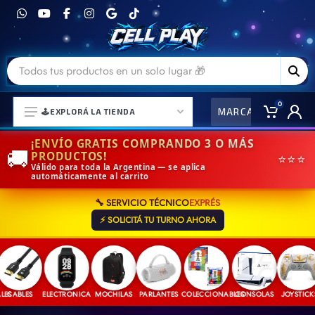
0
MARCAS
CO
🕹️EXPLORÁ LA TIENDA
¡ENVÍO GRATIS COMPRANDO 3 O MÁS
🚚
PRODUCTOS!
⭐⭐⭐
Válido para toda la Argentina — se aplica
automáticamente al carrito
⌚ELECTRONICA Y ACCESORIOS
🔧 SERVICIO TÉCNICO
EXPRÉS
⛓️ACCESORIOS DE MODA💍
⚡ SOLICITÁ TU TURNO AHORA
🎒MOCHILAS Y MAS👝
🎧AURICULARES URBANOS🎧
🎮CONSOLAS Y VIDEOJUEGOS
S
CABLES
ELECTRONICA
MOCHILAS
PARLANTES
COLECCIONABLES
CONSOLAS
JOYSTICKS
🎵PARLANTES BLUETOOTH🎵