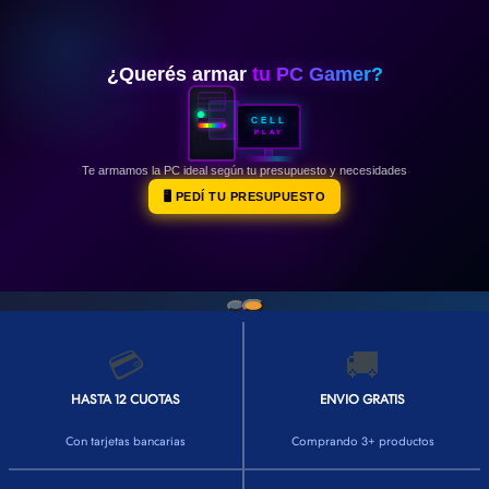
👕INDUMENTARIA🧢
👾COLECCIONABLES🧸
¿Querés armar
tu PC Gamer?
💻MUNDO PC GAMER💻
CELL
PLAY
🔌CABLES Y ADAPTADORES🔌
Te armamos la PC ideal según tu presupuesto y necesidades
🤓MUNDO PC OFICINA🤓
🖥️ PEDÍ TU PRESUPUESTO
🫗GEEK HOME🍵
💳
🚚
HASTA 12 CUOTAS
ENVIO GRATIS
Con tarjetas bancarias
Comprando 3+ productos