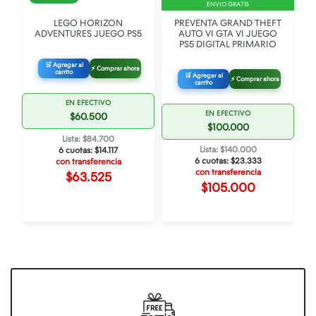
ENVIO GRATIS
LEGO HORIZON
PREVENTA GRAND THEFT
5
ADVENTURES JUEGO PS5
AUTO VI GTA VI JUEGO
PS5 DIGITAL PRIMARIO
🛒 Agregar al
⚡ Comprar ahora
carrito
🛒 Agregar al
⚡ Comprar ahora
carrito
EN EFECTIVO
EN EFECTIVO
$60.500
$100.000
Lista: $84.700
Lista: $140.000
6 cuotas:
$14.117
6 cuotas:
$23.333
con transferencia
con transferencia
$63.525
$105.000