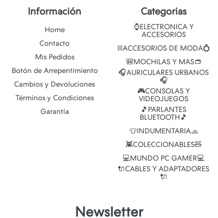
Información
Categorias
⌚ELECTRONICA Y
Home
ACCESORIOS
Contacto
⛓️ACCESORIOS DE MODA💍
Mis Pedidos
🎒MOCHILAS Y MAS👝
Botón de Arrepentimiento
🎧AURICULARES URBANOS
🎧
Cambios y Devoluciones
🎮CONSOLAS Y
Términos y Condiciones
VIDEOJUEGOS
🎵PARLANTES
Garantía
BLUETOOTH🎵
👕INDUMENTARIA🧢
👾COLECCIONABLES🧸
💻MUNDO PC GAMER💻
🔌CABLES Y ADAPTADORES
🔌
Newsletter