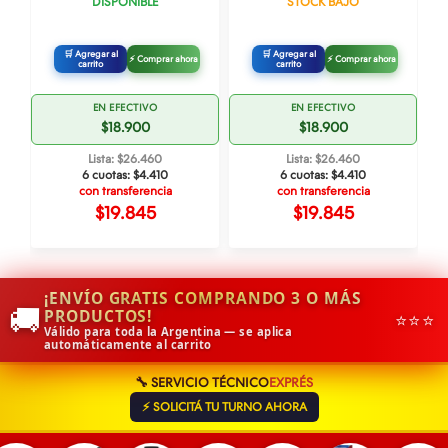
DISPONIBLE
STOCK BAJO
🛒 Agregar al
🛒 Agregar al
⚡ Comprar ahora
⚡ Comprar ahora
carrito
carrito
EN EFECTIVO
EN EFECTIVO
$18.900
$18.900
Lista: $26.460
Lista: $26.460
6 cuotas:
$4.410
6 cuotas:
$4.410
con transferencia
con transferencia
$19.845
$19.845
¡ENVÍO GRATIS COMPRANDO 3 O MÁS
🚚
PRODUCTOS!
⭐⭐⭐
Válido para toda la Argentina — se aplica
automáticamente al carrito
🔧 SERVICIO TÉCNICO
EXPRÉS
⚡ SOLICITÁ TU TURNO AHORA