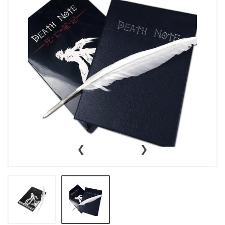
👕INDUMENTARIA🧢
👾COLECCIONABLES🧸
💻MUNDO PC GAMER💻
🔌CABLES Y ADAPTADORES🔌
🤓MUNDO PC OFICINA🤓
🫗GEEK HOME🍵
‹
›