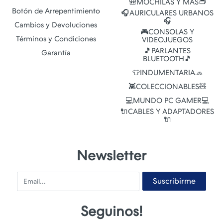
🎒MOCHILAS Y MAS👝
Botón de Arrepentimiento
🎧AURICULARES URBANOS
🎧
Cambios y Devoluciones
🎮CONSOLAS Y
Términos y Condiciones
VIDEOJUEGOS
🎵PARLANTES
Garantía
BLUETOOTH🎵
👕INDUMENTARIA🧢
👾COLECCIONABLES🧸
💻MUNDO PC GAMER💻
🔌CABLES Y ADAPTADORES
🔌
Newsletter
Email
Suscribirme
Seguinos!