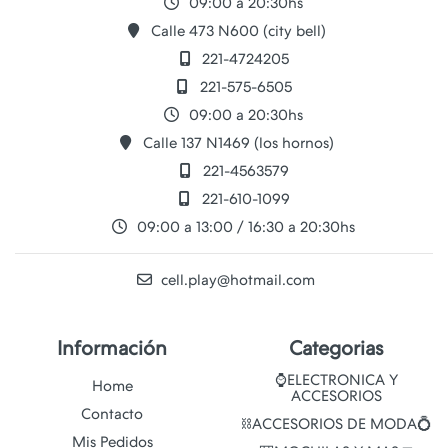
09:00 a 20:30hs
Calle 473 N600 (city bell)
221-4724205
221-575-6505
09:00 a 20:30hs
Calle 137 N1469 (los hornos)
221-4563579
221-610-1099
09:00 a 13:00 / 16:30 a 20:30hs
cell.play@hotmail.com
Información
Categorias
⌚ELECTRONICA Y
Home
ACCESORIOS
Contacto
⛓️ACCESORIOS DE MODA💍
Mis Pedidos