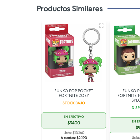
Productos Similares
OP DC COMICS
FUNKO POP POCKET
FUNKO P
LLS BATWOMAN
FORTNITE ZOEY
FORTNITE 
221
SPEC
STOCK BAJO
OCK BAJO
DISP
EN EFECTIVO
 EFECTIVO
EN E
$9400
22.000
$
Lista: $13.160
ta: $30.800
Lista
6 cuotas:
$2.193