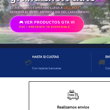
EL JUEGO MÁS ESPERADO LLEGA A
CELL PLAY
RESERVÁ EL TUYO • ENTREGA DÍA DEL LANZAMIENTO
🎮 VER PRODUCTOS GTA VI
PS5 • PREVENTA YA DISPONIBLE
HASTA 12 CUOTAS
EN
💳
🚚
Con tarjetas bancarias
Co
Realizamos envios