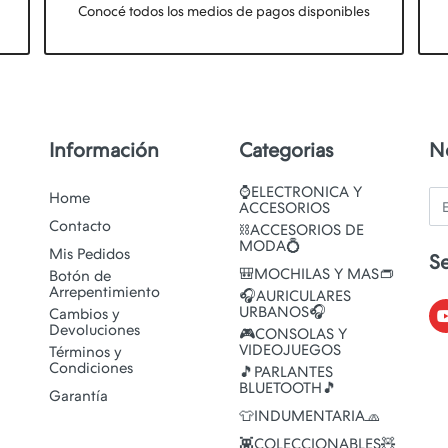
Conocé todos los medios de pagos disponibles
Información
Categorias
N
⌚ELECTRONICA Y
Em
Home
ACCESORIOS
Contacto
⛓️ACCESORIOS DE
MODA💍
Mis Pedidos
S
🎒MOCHILAS Y MAS👝
Botón de
Arrepentimiento
🎧AURICULARES
URBANOS🎧
Cambios y
Devoluciones
🎮CONSOLAS Y
VIDEOJUEGOS
Términos y
Condiciones
🎵PARLANTES
BLUETOOTH🎵
Garantía
👕INDUMENTARIA🧢
👾COLECCIONABLES🧸