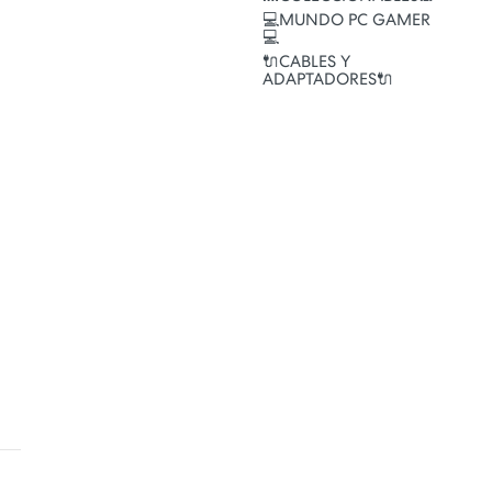
💻MUNDO PC GAMER
💻
🔌CABLES Y
ADAPTADORES🔌