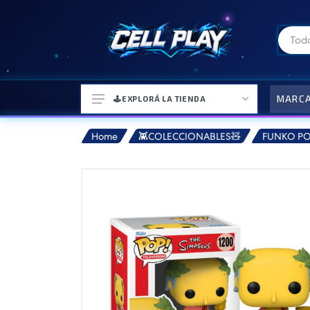
MARC
🕹️EXPLORÁ LA TIENDA
Home
👾COLECCIONABLES🧸
FUNKO P
⌚ELECTRONICA Y ACCESORIOS
⛓️ACCESORIOS DE MODA💍
🎒MOCHILAS Y MAS👝
🎧AURICULARES URBANOS🎧
🎮CONSOLAS Y VIDEOJUEGOS
🎵PARLANTES BLUETOOTH🎵