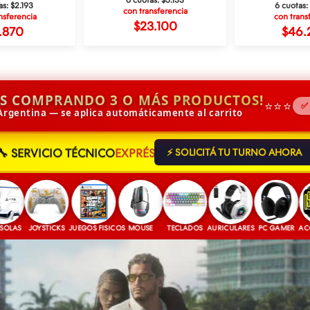
as:
$2.193
6 cuotas:
con transferencia
nsferencia
con trans
$23.100
.870
$46.
IS COMPRANDO 3 O MÁS PRODUCTOS!
⭐⭐⭐
✅
 Argentina — se aplica automáticamente al carrito
🔧 SERVICIO TÉCNICO
EXPRÉS
⚡ SOLICITÁ TU TURNO AHORA
JOYSTICKS
JUEGOS FISICOS
MOUSE
TECLADOS
AURICULARES
PC GAMER
ACCESOR