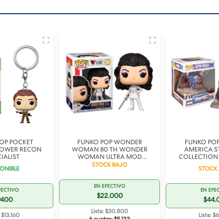
OP POCKET
FUNKO POP WONDER
FUNKO POP
TOWER RECON
WOMAN 80 TH WONDER
AMERICA S
IALIST
WOMAN ULTRA MOD
COLLECTION 
SECRET AGENT 382
STOCK BAJO
ONIBLE
STOCK
EN EFECTIVO
FECTIVO
EN EFE
$22.000
9400
$44.
Lista: $30.800
: $13.160
Lista: $
6 cuotas:
$5.133