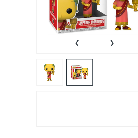
👕INDUMENTARIA🧢
👾COLECCIONABLES🧸
💻MUNDO PC GAMER💻
‹
›
🔌CABLES Y ADAPTADORES🔌
🤓MUNDO PC OFICINA🤓
🫗GEEK HOME🍵
.