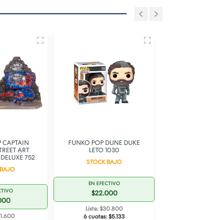
 CAPTAIN
FUNKO POP DUNE DUKE
FUNKO POP DR
TREET ART
LETO 1030
SUPER SUPER HE
DELUXE 752
STOCK BAJO
STOCK B
 BAJO
EN EFECTIVO
EN EFECT
CTIVO
$22.000
$22.0
000
Lista: $30.800
Lista: $30
61.600
6 cuotas:
$5.133
6 cuotas:
$