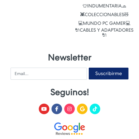
👕INDUMENTARIA🧢
👾COLECCIONABLES🧸
💻MUNDO PC GAMER💻
🔌CABLES Y ADAPTADORES
🔌
Newsletter
Email
Suscribirme
Seguinos!