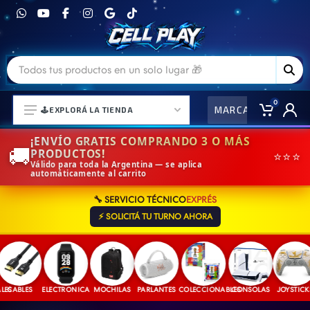
0
MARCAS
CO
🕹️EXPLORÁ LA TIENDA
¡ENVÍO GRATIS COMPRANDO 3 O MÁS
🚚
PRODUCTOS!
⭐⭐⭐
Válido para toda la Argentina — se aplica
automáticamente al carrito
⌚ELECTRONICA Y ACCESORIOS
🔧 SERVICIO TÉCNICO
EXPRÉS
⛓️ACCESORIOS DE MODA💍
⚡ SOLICITÁ TU TURNO AHORA
🎒MOCHILAS Y MAS👝
🎧AURICULARES URBANOS🎧
🎮CONSOLAS Y VIDEOJUEGOS
S
CABLES
ELECTRONICA
MOCHILAS
PARLANTES
COLECCIONABLES
CONSOLAS
JOYSTICKS
🎵PARLANTES BLUETOOTH🎵