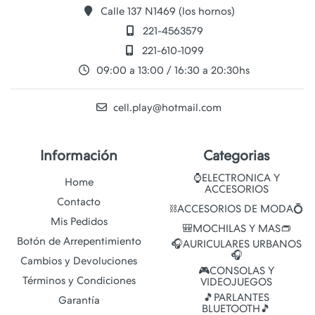
Calle 137 N1469 (los hornos)
221-4563579
221-610-1099
09:00 a 13:00 / 16:30 a 20:30hs
cell.play@hotmail.com
Información
Categorias
⌚ELECTRONICA Y
Home
ACCESORIOS
Contacto
⛓️ACCESORIOS DE MODA💍
Mis Pedidos
🎒MOCHILAS Y MAS👝
Botón de Arrepentimiento
🎧AURICULARES URBANOS
🎧
Cambios y Devoluciones
🎮CONSOLAS Y
Términos y Condiciones
VIDEOJUEGOS
🎵PARLANTES
Garantía
BLUETOOTH🎵