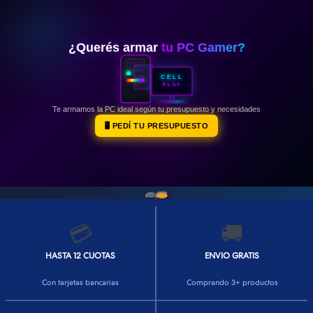
👕INDUMENTARIA🧢
👾COLECCIONABLES🧸
¿Querés armar
tu PC Gamer?
💻MUNDO PC GAMER💻
CELL
PLAY
🔌CABLES Y ADAPTADORES🔌
Te armamos la PC ideal según tu presupuesto y necesidades
🤓MUNDO PC OFICINA🤓
🖥️ PEDÍ TU PRESUPUESTO
🫗GEEK HOME🍵
💳
🚚
HASTA 12 CUOTAS
ENVIO GRATIS
Con tarjetas bancarias
Comprando 3+ productos