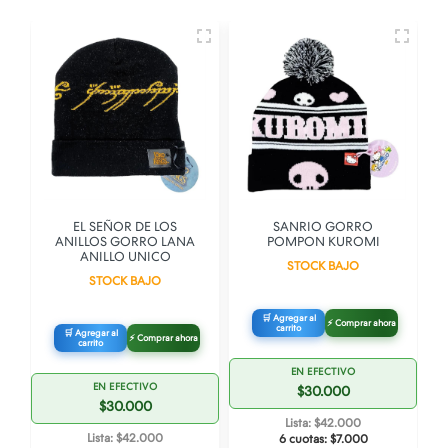
EL SEÑOR DE LOS
SANRIO GORRO
ANILLOS GORRO LANA
POMPON KUROMI
ANILLO UNICO
STOCK BAJO
STOCK BAJO
🛒 Agregar al
⚡ Comprar ahora
carrito
🛒 Agregar al
⚡ Comprar ahora
carrito
EN EFECTIVO
EN EFECTIVO
$30.000
$30.000
Lista: $42.000
Lista: $42.000
6 cuotas:
$7.000