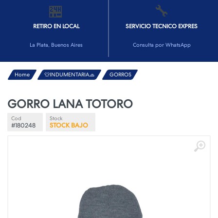
🏪
🔧
RETIRO EN LOCAL
SERVICIO TECNICO EXPRES
La Plata, Buenos Aires
Consulta por WhatsApp
Home
👕INDUMENTARIA🧢
GORROS
GORRO LANA TOTORO
Cod
Stock
#180248
STOCK BAJO