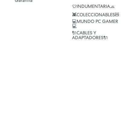
Garantía
👕INDUMENTARIA🧢
👾COLECCIONABLES🧸
💻MUNDO PC GAMER
💻
🔌CABLES Y
ADAPTADORES🔌