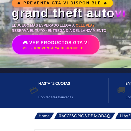
👕INDUMENTARIA🧢
🔥 PREVENTA GTA VI DISPONIBLE 🔥
grand theft auto
VI
👾COLECCIONABLES🧸
💻MUNDO PC GAMER💻
EL JUEGO MÁS ESPERADO LLEGA A
CELL PLAY
RESERVÁ EL TUYO • ENTREGA DÍA DEL LANZAMIENTO
🔌CABLES Y ADAPTADORES🔌
🎮 VER PRODUCTOS GTA VI
🤓MUNDO PC OFICINA🤓
PS5 • PREVENTA YA DISPONIBLE
🫗GEEK HOME🍵
HASTA 12 CUOTAS
EN
💳
🚚
Con tarjetas bancarias
Co
Home
⛓️ACCESORIOS DE MODA💍
LLAV