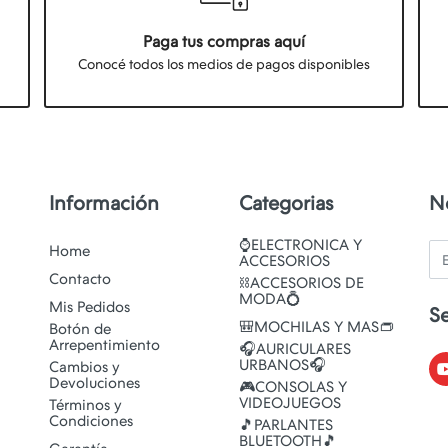
Paga tus compras aquí
Conocé todos los medios de pagos disponibles
Información
Categorias
N
⌚ELECTRONICA Y
Em
Home
ACCESORIOS
Contacto
⛓️ACCESORIOS DE
MODA💍
Mis Pedidos
S
🎒MOCHILAS Y MAS👝
Botón de
Arrepentimiento
🎧AURICULARES
URBANOS🎧
Cambios y
Devoluciones
🎮CONSOLAS Y
VIDEOJUEGOS
Términos y
Condiciones
🎵PARLANTES
BLUETOOTH🎵