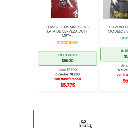
O DC WONDER
LLAVERO LOS SIMPSONS
LLAVERO 
AN METAL
LATA DE CERVEZA DUFF
MODELOS V
METAL
SPONIBLE
DISP
STOCK BAJO
 EFECTIVO
EN E
EN EFECTIVO
$5500
$
$5500
sta: $7.700
Lista
Lista: $7.700
otas:
$1.283
6 cuot
6 cuotas:
$1.283
ransferencia
con tra
con transferencia
$5.775
$5
$5.775