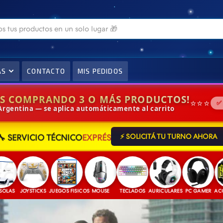
AS
CONTACTO
MIS PEDIDOS
IS COMPRANDO 3 O MÁS PRODUCTOS!
⭐⭐⭐
✅
 Argentina — se aplica automáticamente al carrito
🔧 SERVICIO TÉCNICO
EXPRÉS
⚡ SOLICITÁ TU TURNO AHORA
JOYSTICKS
JUEGOS FISICOS
MOUSE
TECLADOS
AURICULARES
PC GAMER
ACCESOR