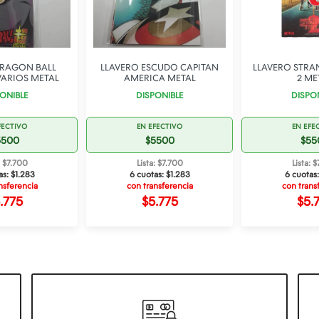
DRAGON BALL
LLAVERO ESCUDO CAPITAN
LLAVERO STRA
ARIOS METAL
AMERICA METAL
2 ME
ONIBLE
DISPONIBLE
DISPO
FECTIVO
EN EFECTIVO
EN EFE
5500
$5500
$55
: $7.700
Lista: $7.700
Lista: 
as:
$1.283
6 cuotas:
$1.283
6 cuotas
nsferencia
con transferencia
con trans
.775
$5.775
$5.