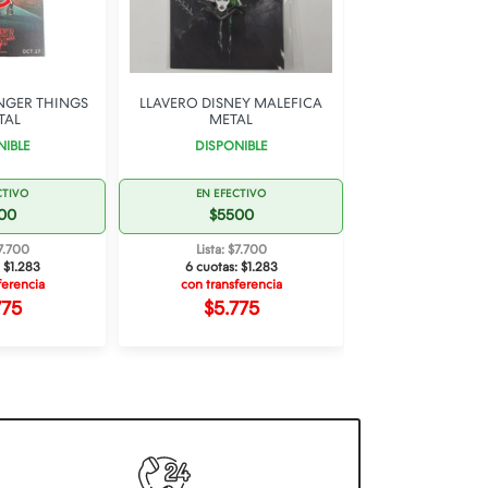
NGER THINGS
LLAVERO DISNEY MALEFICA
LLAVERO VINC
TAL
METAL
ALDEA DE L
NIBLE
DISPONIBLE
DISPONI
CTIVO
EN EFECTIVO
EN EFECT
00
$5500
$550
$7.700
Lista: $7.700
Lista: $7.
:
$1.283
6 cuotas:
$1.283
6 cuotas:
$
ferencia
con transferencia
con transfe
775
$5.775
$5.77