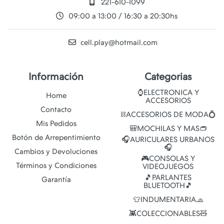
221-610-1099
09:00 a 13:00 / 16:30 a 20:30hs
cell.play@hotmail.com
Información
Categorias
⌚ELECTRONICA Y
Home
ACCESORIOS
Contacto
⛓️ACCESORIOS DE MODA💍
Mis Pedidos
🎒MOCHILAS Y MAS👝
Botón de Arrepentimiento
🎧AURICULARES URBANOS
🎧
Cambios y Devoluciones
🎮CONSOLAS Y
Términos y Condiciones
VIDEOJUEGOS
🎵PARLANTES
Garantía
BLUETOOTH🎵
👕INDUMENTARIA🧢
👾COLECCIONABLES🧸