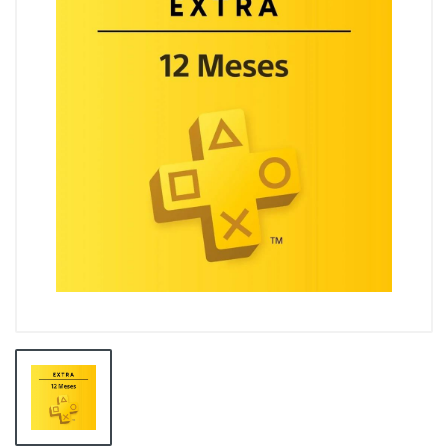
👕INDUMENTARIA🧢
👾COLECCIONABLES🧸
💻MUNDO PC GAMER💻
🔌CABLES Y ADAPTADORES🔌
🤓MUNDO PC OFICINA🤓
🫗GEEK HOME🍵