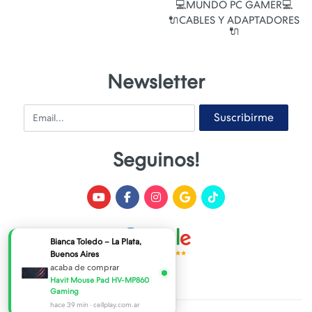
💻MUNDO PC GAMER💻
🔌CABLES Y ADAPTADORES
🔌
Newsletter
Email
Suscribirme
Seguinos!
Bianca Toledo – La Plata,
Buenos Aires
acaba de comprar
Havit Mouse Pad HV-MP860
Gaming
hace 39 min · cellplay.com.ar