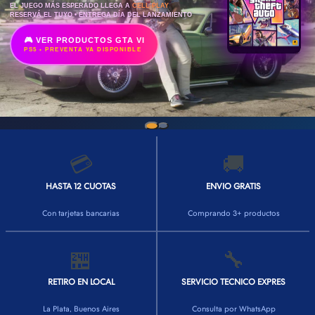
EL JUEGO MÁS ESPERADO LLEGA A
CELL PLAY
RESERVÁ EL TUYO • ENTREGA DÍA DEL LANZAMIENTO
🎮 VER PRODUCTOS GTA VI
PS5 • PREVENTA YA DISPONIBLE
💳
🚚
HASTA 12 CUOTAS
ENVIO GRATIS
Con tarjetas bancarias
Comprando 3+ productos
🏪
🔧
RETIRO EN LOCAL
SERVICIO TECNICO EXPRES
La Plata, Buenos Aires
Consulta por WhatsApp