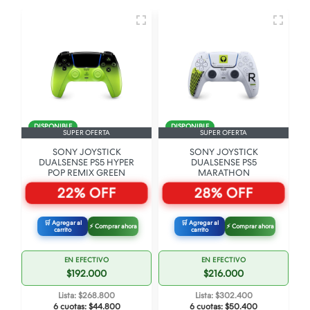
DISPONIBLE
DISPONIBLE
SUPER OFERTA
SUPER OFERTA
SONY JOYSTICK
SONY JOYSTICK
DUALSENSE PS5 HYPER
DUALSENSE PS5
POP REMIX GREEN
MARATHON
22% OFF
28% OFF
🛒 Agregar al
🛒 Agregar al
⚡ Comprar ahora
⚡ Comprar ahora
carrito
carrito
EN EFECTIVO
EN EFECTIVO
$192.000
$216.000
Lista: $268.800
Lista: $302.400
6 cuotas:
$44.800
6 cuotas:
$50.400