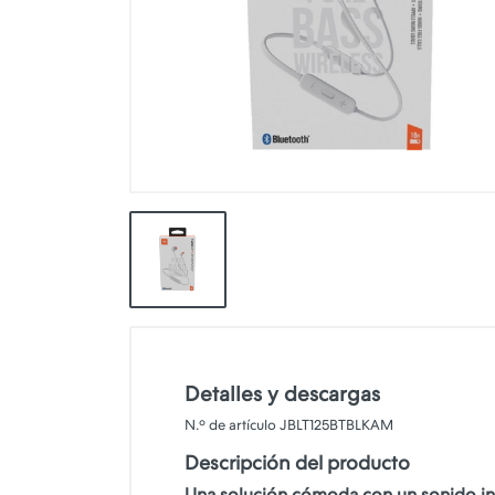
👕INDUMENTARIA🧢
👾COLECCIONABLES🧸
💻MUNDO PC GAMER💻
🔌CABLES Y ADAPTADORES🔌
🤓MUNDO PC OFICINA🤓
🫗GEEK HOME🍵
Detalles y descargas
N.º de artículo JBLT125BTBLKAM
Descripción del producto
Una solución cómoda con un sonido in