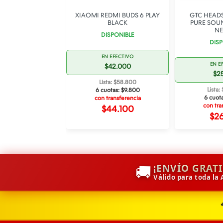
AURICULARES
XIAOMI REDMI BUDS 6 PLAY
GTC HEAD
ICOS BT VINCHA
BLACK
PURE SOU
28 BEIGE
N
DISPONIBLE
SPONIBLE
DISP
EN EFECTIVO
 EFECTIVO
EN E
$42.000
32.000
$2
Lista: $58.800
ta: $44.800
Lista
6 cuotas:
$9.800
otas:
$7.467
6 cuot
con transferencia
ransferencia
con tra
$44.100
33.600
$2
🚚
¡ENVÍO GRAT
Válido para toda la