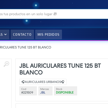
AS
CONTACTO
MIS PEDIDOS
URICULARES TUNE 125 BT BLANCO
JBL AURICULARES TUNE 125 BT
BLANCO
🎧AURICULARES URBANOS🎧
Cod
Marcas
Stock
#221509
JBL
DISPONIBLE