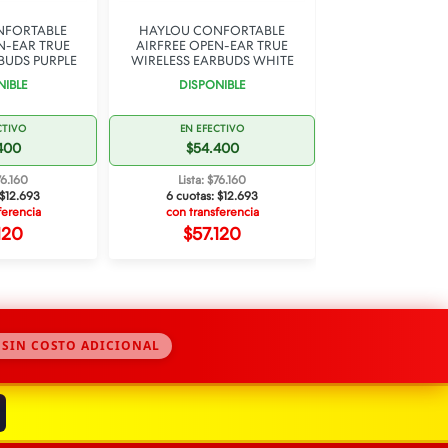
SUPER OFE
NFORTABLE
HAYLOU CONFORTABLE
G-TIDE CLIP 1 TR
N-EAR TRUE
AIRFREE OPEN-EAR TRUE
EARPHONE 
BUDS PURPLE
WIRELESS EARBUDS WHITE
DISPONI
NIBLE
DISPONIBLE
22% OF
CTIVO
EN EFECTIVO
EN EFECT
400
$54.400
$40.0
76.160
Lista: $76.160
Lista: $56
$12.693
6 cuotas:
$12.693
6 cuotas:
$
ferencia
con transferencia
con transfe
120
$57.120
$42.0
 SIN COSTO ADICIONAL