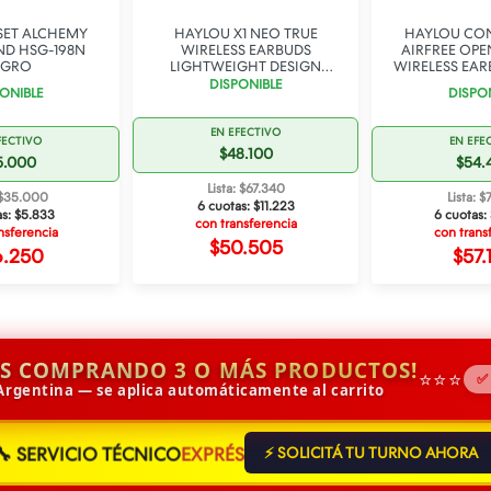
SET ALCHEMY
HAYLOU X1 NEO TRUE
HAYLOU CO
ND HSG-198N
WIRELESS EARBUDS
AIRFREE OPE
EGRO
LIGHTWEIGHT DESIGN
WIRELESS EAR
BLUETOOTH V5.3
DISPONIBLE
ONIBLE
DISPO
EN EFECTIVO
FECTIVO
EN EFE
$48.100
5.000
$54.
Lista: $67.340
: $35.000
Lista: $
6 cuotas:
$11.223
as:
$5.833
6 cuotas:
con transferencia
nsferencia
con trans
$50.505
6.250
$57.
IS COMPRANDO 3 O MÁS PRODUCTOS!
⭐⭐⭐
✅
 Argentina — se aplica automáticamente al carrito
🔧 SERVICIO TÉCNICO
EXPRÉS
⚡ SOLICITÁ TU TURNO AHORA