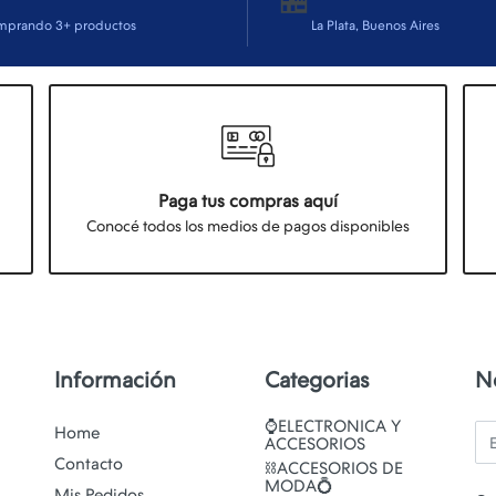
mprando 3+ productos
La Plata, Buenos Aires
Paga tus compras aquí
Conocé todos los medios de pagos disponibles
Información
Categorias
N
⌚ELECTRONICA Y
Em
Home
ACCESORIOS
Contacto
⛓️ACCESORIOS DE
MODA💍
Mis Pedidos