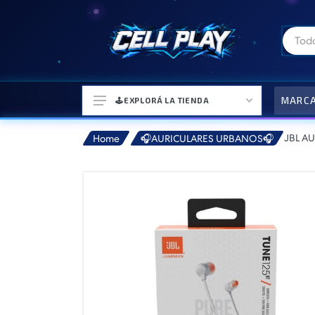
MARC
🕹️EXPLORÁ LA TIENDA
JBL A
Home
🎧AURICULARES URBANOS🎧
⌚ELECTRONICA Y ACCESORIOS
⛓️ACCESORIOS DE MODA💍
🎒MOCHILAS Y MAS👝
🎧AURICULARES URBANOS🎧
🎮CONSOLAS Y VIDEOJUEGOS
🎵PARLANTES BLUETOOTH🎵