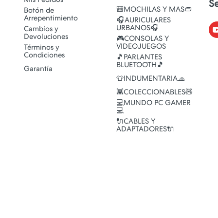
S
🎒MOCHILAS Y MAS👝
Botón de
Arrepentimiento
🎧AURICULARES
URBANOS🎧
Cambios y
Devoluciones
🎮CONSOLAS Y
VIDEOJUEGOS
Términos y
Condiciones
🎵PARLANTES
BLUETOOTH🎵
Garantía
👕INDUMENTARIA🧢
👾COLECCIONABLES🧸
💻MUNDO PC GAMER
💻
🔌CABLES Y
ADAPTADORES🔌