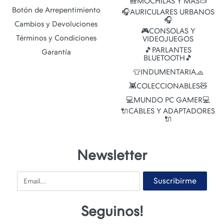
🎒MOCHILAS Y MAS👝
Botón de Arrepentimiento
🎧AURICULARES URBANOS
🎧
Cambios y Devoluciones
🎮CONSOLAS Y
Términos y Condiciones
VIDEOJUEGOS
🎵PARLANTES
Garantía
BLUETOOTH🎵
👕INDUMENTARIA🧢
👾COLECCIONABLES🧸
💻MUNDO PC GAMER💻
🔌CABLES Y ADAPTADORES
🔌
Newsletter
Email
Suscribirme
Seguinos!