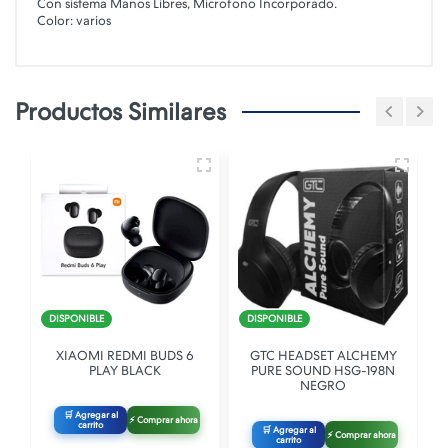
Con sistema Manos Libres, Microfono Incorporado.
Color: varios
Productos Similares
DISPONIBLE
DISPONIBLE
XIAOMI REDMI BUDS 6
GTC HEADSET ALCHEMY
PLAY BLACK
PURE SOUND HSG-198N
NEGRO
🛒 Agregar al
⚡ Comprar ahora
carrito
🛒 Agregar al
⚡ Comprar ahora
carrito