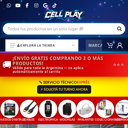
0
MARCAS
CO
🕹️EXPLORÁ LA TIENDA
¡ENVÍO GRATIS COMPRANDO 3 O MÁS
🚚
PRODUCTOS!
⭐⭐⭐
Válido para toda la Argentina — se aplica
automáticamente al carrito
⌚ELECTRONICA Y ACCESORIOS
🔧 SERVICIO TÉCNICO
EXPRÉS
⛓️ACCESORIOS DE MODA💍
⚡ SOLICITÁ TU TURNO AHORA
🎒MOCHILAS Y MAS👝
🎧AURICULARES URBANOS🎧
🎮CONSOLAS Y VIDEOJUEGOS
GOS DIGITALES
CABLES
ELECTRONICA
MOCHILAS
PARLANTES
COLECCIONABLES
CONSOLAS
🎵PARLANTES BLUETOOTH🎵