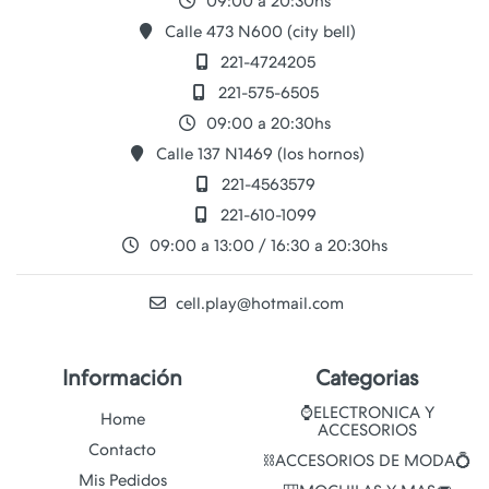
09:00 a 20:30hs
Calle 473 N600 (city bell)
221-4724205
221-575-6505
09:00 a 20:30hs
Calle 137 N1469 (los hornos)
221-4563579
221-610-1099
09:00 a 13:00 / 16:30 a 20:30hs
cell.play@hotmail.com
Información
Categorias
⌚ELECTRONICA Y
Home
ACCESORIOS
Contacto
⛓️ACCESORIOS DE MODA💍
Mis Pedidos