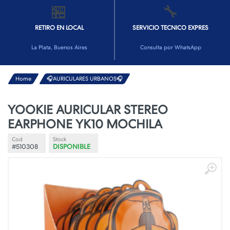
🏪
🔧
RETIRO EN LOCAL
SERVICIO TECNICO EXPRES
La Plata, Buenos Aires
Consulta por WhatsApp
Home
🎧AURICULARES URBANOS🎧
YOOKIE AURICULAR STEREO
EARPHONE YK10 MOCHILA
Cod
Stock
#510308
DISPONIBLE