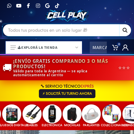
0
MARCAS
CO
🕹️EXPLORÁ LA TIENDA
¡ENVÍO GRATIS COMPRANDO 3 O MÁS
🚚
PRODUCTOS!
⭐⭐⭐
Válido para toda la Argentina — se aplica
automáticamente al carrito
⌚ELECTRONICA Y ACCESORIOS
🔧 SERVICIO TÉCNICO
EXPRÉS
⛓️ACCESORIOS DE MODA💍
⚡ SOLICITÁ TU TURNO AHORA
🎒MOCHILAS Y MAS👝
🎧AURICULARES URBANOS🎧
🎮CONSOLAS Y VIDEOJUEGOS
UEGOS DIGITALES
CABLES
ELECTRONICA
MOCHILAS
PARLANTES
COLECCIONABLES
CONSOLA
🎵PARLANTES BLUETOOTH🎵