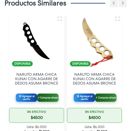
Productos Similares
DISPONIBLE
DISPONIBLE
O
NARUTO ARMA CHICA
NARUTO ARMA CHICA
KUNAI CON AGARRE DE
KUNAI CON AGARRE DE
DEDOS ASUMA BRONCE
DEDOS ASUMA BRONCE
🛒 Agregar al
🛒 Agregar al
⚡ Comprar ahora
⚡ Comprar ahora
carrito
carrito
EN EFECTIVO
EN EFECTIVO
$4500
$4500
Lista: $6.300
Lista: $6.300