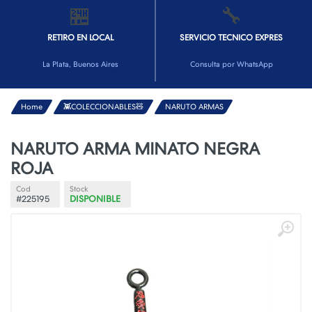
🏪
🔧
RETIRO EN LOCAL
SERVICIO TECNICO EXPRES
La Plata, Buenos Aires
Consulta por WhatsApp
Home
👾COLECCIONABLES🧸
NARUTO ARMAS
NARUTO ARMA MINATO NEGRA
ROJA
Cod
Stock
#225195
DISPONIBLE