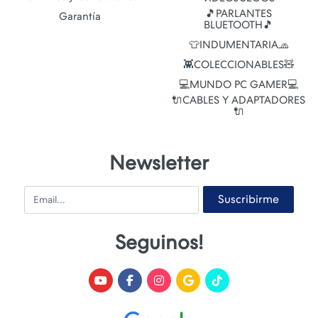
🎵PARLANTES
Garantía
BLUETOOTH🎵
👕INDUMENTARIA🧢
👾COLECCIONABLES🧸
💻MUNDO PC GAMER💻
🔌CABLES Y ADAPTADORES
🔌
Newsletter
Email
Suscribirme
Seguinos!