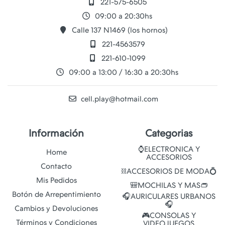
221-575-6505
09:00 a 20:30hs
Calle 137 N1469 (los hornos)
221-4563579
221-610-1099
09:00 a 13:00 / 16:30 a 20:30hs
cell.play@hotmail.com
Información
Categorias
⌚ELECTRONICA Y
Home
ACCESORIOS
Contacto
⛓️ACCESORIOS DE MODA💍
Mis Pedidos
🎒MOCHILAS Y MAS👝
Botón de Arrepentimiento
🎧AURICULARES URBANOS
🎧
Cambios y Devoluciones
🎮CONSOLAS Y
Términos y Condiciones
VIDEOJUEGOS