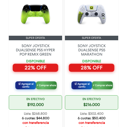
SUPER OFERTA
SUPER OFERTA
SONY JOYSTICK
SONY JOYSTICK
DUALSENSE PS5 HYPER
DUALSENSE PS5
POP REMIX GREEN
MARATHON
DISPONIBLE
DISPONIBLE
22% OFF
28% OFF
🛒 Agregar al
🛒 Agregar al
⚡ Comprar ahora
⚡ Comprar ahora
carrito
carrito
EN EFECTIVO
EN EFECTIVO
$192.000
$216.000
Lista: $268.800
Lista: $302.400
6 cuotas:
$44.800
6 cuotas:
$50.400
con transferencia
con transferencia