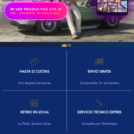
🎮 VER PRODUCTOS GTA VI
PS5 • PREVENTA YA DISPONIBLE
💳
🚚
HASTA 12 CUOTAS
ENVIO GRATIS
Con tarjetas bancarias
Comprando 3+ productos
🏪
🔧
RETIRO EN LOCAL
SERVICIO TECNICO EXPRES
La Plata, Buenos Aires
Consulta por WhatsApp