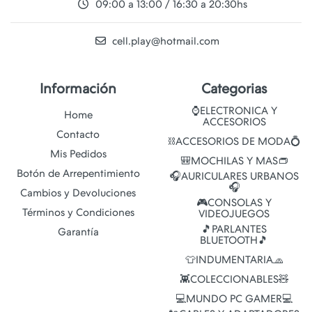
09:00 a 13:00 / 16:30 a 20:30hs
cell.play@hotmail.com
Información
Categorias
⌚ELECTRONICA Y
Home
ACCESORIOS
Contacto
⛓️ACCESORIOS DE MODA💍
Mis Pedidos
🎒MOCHILAS Y MAS👝
Botón de Arrepentimiento
🎧AURICULARES URBANOS
🎧
Cambios y Devoluciones
🎮CONSOLAS Y
Términos y Condiciones
VIDEOJUEGOS
🎵PARLANTES
Garantía
BLUETOOTH🎵
👕INDUMENTARIA🧢
👾COLECCIONABLES🧸
💻MUNDO PC GAMER💻