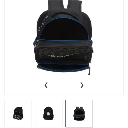
👕INDUMENTARIA🧢
👾COLECCIONABLES🧸
💻MUNDO PC GAMER💻
🔌CABLES Y ADAPTADORES🔌
🤓MUNDO PC OFICINA🤓
🫗GEEK HOME🍵
‹
›