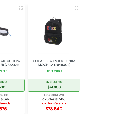
 CARTUCHERA
COCA COLA ENJOY DENIM
COCA COLA N
R (7882321)
MOCHILA (78411004)
BLUE NECESER (
NIBLE
DISPONIBLE
DISPONI
CTIVO
EN EFECTIVO
EN EFECT
500
$74.800
$19.80
38.500
Lista: $104.720
Lista: $27
:
$6.417
6 cuotas:
$17.453
6 cuotas:
$
ferencia
con transferencia
con transfe
875
$78.540
$20.7