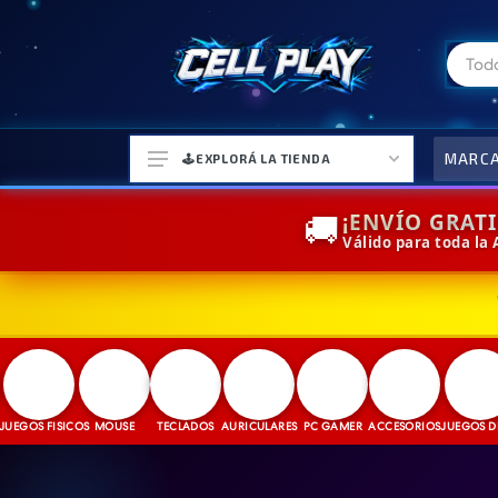
MARC
🕹️EXPLORÁ LA TIENDA
🚚
¡ENVÍO GRAT
Válido para toda la
⌚ELECTRONICA Y ACCESORIOS
⛓️ACCESORIOS DE MODA💍
🎒MOCHILAS Y MAS👝
🎧AURICULARES URBANOS🎧
OS FISICOS
MOUSE
TECLADOS
🎮CONSOLAS Y VIDEOJUEGOS
AURICULARES
PC GAMER
ACCESORIOS
JUEGOS DIGITA
🎵PARLANTES BLUETOOTH🎵