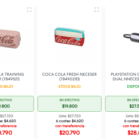
A TRAINING
COCA COLA FRESH NECESER
PLAYSTATION
 (7849521)
(7849021D)
DUAL NNECESE
K BAJO
STOCK BAJO
DISPO
FECTIVO
EN EFECTIVO
EN EFE
9.800
$19.800
$27.
: $27.720
Lista: $27.720
Lista: $
as:
$4.620
6 cuotas:
$4.620
6 cuotas
nsferencia
con transferencia
con trans
0.790
$20.790
$28.