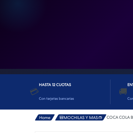
👕INDUMENTARIA🧢
👾COLECCIONABLES🧸
💻MUNDO PC GAMER💻
🔌CABLES Y ADAPTADORES🔌
🤓MUNDO PC OFICINA🤓
🫗GEEK HOME🍵
HASTA 12 CUOTAS
EN
💳
🚚
Con tarjetas bancarias
Co
COCA COLA B
Home
🎒MOCHILAS Y MAS👝