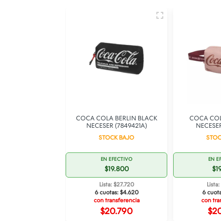
 SLEEK NECESER
COCA COLA BERLIN BLACK
COCA COL
7849621)
NECESER (7849421A)
NECESER
SPONIBLE
STOCK BAJO
STOC
 EFECTIVO
EN EFECTIVO
EN E
$19.800
$19.800
$1
ta: $27.720
Lista: $27.720
Lista
otas:
$4.620
6 cuotas:
$4.620
6 cuot
ransferencia
con transferencia
con tra
20.790
$20.790
$2