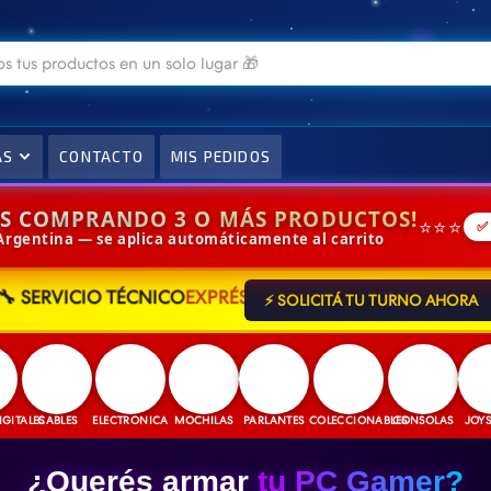
AS
CONTACTO
MIS PEDIDOS
IS COMPRANDO 3 O MÁS PRODUCTOS!
⭐⭐⭐
✅
 Argentina — se aplica automáticamente al carrito
⚡ SOLICITÁ TU TURNO AHORA
🔧 SERVICIO TÉCNICO
EXPRÉS
LES
CABLES
ELECTRONICA
MOCHILAS
PARLANTES
COLECCIONABLES
CONSOLAS
JOYSTICK
¿Querés armar
tu PC Gamer?