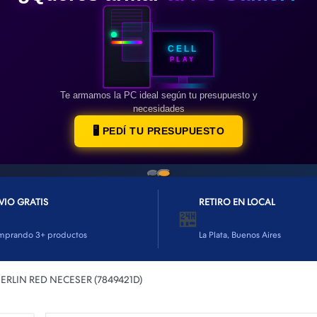
CELL
PLAY
Te armamos la PC ideal según tu presupuesto y
necesidades
🖥️ PEDÍ TU PRESUPUESTO
VIO GRATIS
RETIRO EN LOCAL
🏪
mprando 3+ productos
La Plata, Buenos Aires
ERLIN RED NECESER (7849421D)