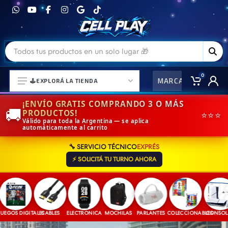
0
MARCAS
CO
🕹️EXPLORÁ LA TIENDA
¡ENVÍO GRATIS COMPRANDO 3 O MÁS
🚚
PRODUCTOS!
⭐⭐⭐
Válido para toda la Argentina — se aplica
automáticamente al carrito
⌚ELECTRONICA Y ACCESORIOS
🔧 SERVICIO TÉCNICO
EXPRÉS
⛓️ACCESORIOS DE MODA💍
⚡ SOLICITÁ TU TURNO AHORA
🎒MOCHILAS Y MAS👝
🎧AURICULARES URBANOS🎧
🎮CONSOLAS Y VIDEOJUEGOS
GOS DIGITALES
CABLES
ELECTRONICA
MOCHILAS
PARLANTES
COLECCIONABLES
CONSOLAS
🎵PARLANTES BLUETOOTH🎵