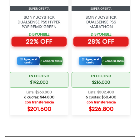
SUPER OFERTA
SUPER OFERTA
SONY JOYSTICK
SONY JOYSTICK
DUALSENSE PS5 HYPER
DUALSENSE PS5
POP REMIX GREEN
MARATHON
DISPONIBLE
DISPONIBLE
22% OFF
28% OFF
🛒 Agregar al
🛒 Agregar al
⚡ Comprar ahora
⚡ Comprar ahora
carrito
carrito
EN EFECTIVO
EN EFECTIVO
$192.000
$216.000
Lista: $268.800
Lista: $302.400
6 cuotas:
$44.800
6 cuotas:
$50.400
con transferencia
con transferencia
$201.600
$226.800