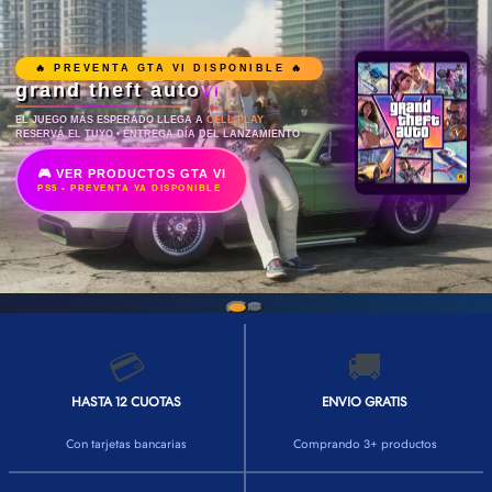
👕INDUMENTARIA🧢
👾COLECCIONABLES🧸
🔥 PREVENTA GTA VI DISPONIBLE 🔥
grand theft auto
VI
💻MUNDO PC GAMER💻
EL JUEGO MÁS ESPERADO LLEGA A
CELL PLAY
RESERVÁ EL TUYO • ENTREGA DÍA DEL LANZAMIENTO
🔌CABLES Y ADAPTADORES🔌
🎮 VER PRODUCTOS GTA VI
🤓MUNDO PC OFICINA🤓
PS5 • PREVENTA YA DISPONIBLE
🫗GEEK HOME🍵
💳
🚚
HASTA 12 CUOTAS
ENVIO GRATIS
Con tarjetas bancarias
Comprando 3+ productos