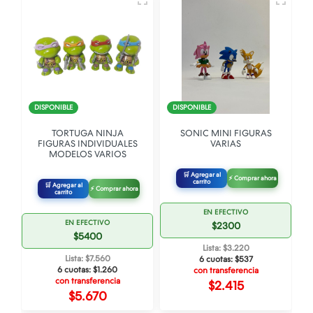
DISPONIBLE
DISPONIBLE
R
TORTUGA NINJA
SONIC MINI FIGURAS
FIGURAS INDIVIDUALES
VARIAS
MODELOS VARIOS
🛒 Agregar al
⚡ Comprar ahora
carrito
🛒 Agregar al
⚡ Comprar ahora
carrito
EN EFECTIVO
EN EFECTIVO
$2300
$5400
Lista: $3.220
Lista: $7.560
6 cuotas:
$537
6 cuotas:
$1.260
con transferencia
con transferencia
$2.415
$5.670