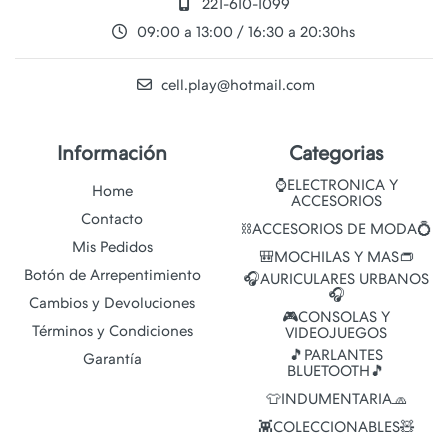
221-610-1099
09:00 a 13:00 / 16:30 a 20:30hs
cell.play@hotmail.com
Información
Categorias
⌚ELECTRONICA Y
Home
ACCESORIOS
Contacto
⛓️ACCESORIOS DE MODA💍
Mis Pedidos
🎒MOCHILAS Y MAS👝
Botón de Arrepentimiento
🎧AURICULARES URBANOS
🎧
Cambios y Devoluciones
🎮CONSOLAS Y
Términos y Condiciones
VIDEOJUEGOS
🎵PARLANTES
Garantía
BLUETOOTH🎵
👕INDUMENTARIA🧢
👾COLECCIONABLES🧸