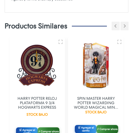
Productos Similares
HARRY POTTER RELOJ
SPIN MASTER HARRY
PLATAFORMA 9 3/4
POTTER WIZARDING
HOGWARTS EXPRESS
WORLD MAGICAL MINIS
HARRY POTTER
STOCK BAJO
STOCK BAJO
🛒 Agregar al
⚡ Comprar ahora
🛒 Agregar al
carrito
⚡ Comprar ahora