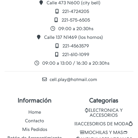
Calle 473 N600 (city bell)
221-4724205
221-575-6505
09:00 a 20:30hs
Calle 137 N1469 (los hornos)
221-4563579
221-610-1099
09:00 a 13:00 / 16:30 a 20:30hs
cell.play@hotmail.com
Información
Categorias
⌚ELECTRONICA Y
Home
ACCESORIOS
Contacto
⛓️ACCESORIOS DE MODA💍
Mis Pedidos
🎒MOCHILAS Y MAS👝
Botón de Arrepentimiento