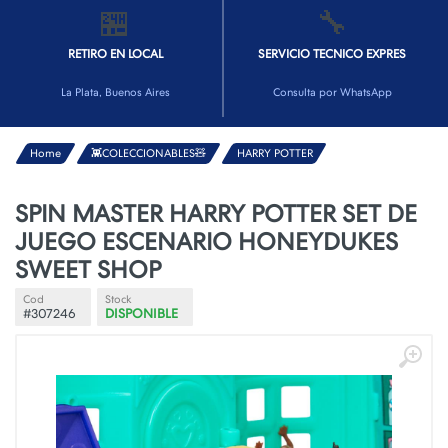
🏪
🔧
RETIRO EN LOCAL
SERVICIO TECNICO EXPRES
La Plata, Buenos Aires
Consulta por WhatsApp
Home
👾COLECCIONABLES🧸
HARRY POTTER
SPIN MASTER HARRY POTTER SET DE
JUEGO ESCENARIO HONEYDUKES
SWEET SHOP
Cod
Stock
#307246
DISPONIBLE