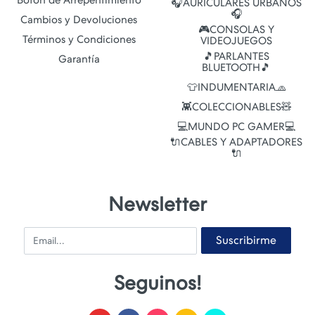
🎧AURICULARES URBANOS
🎧
Cambios y Devoluciones
🎮CONSOLAS Y
Términos y Condiciones
VIDEOJUEGOS
🎵PARLANTES
Garantía
BLUETOOTH🎵
👕INDUMENTARIA🧢
👾COLECCIONABLES🧸
💻MUNDO PC GAMER💻
🔌CABLES Y ADAPTADORES
🔌
Newsletter
Email
Suscribirme
Seguinos!