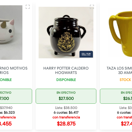
TER CALDERO
TAZA LOS SIMPSONS BART
TAZA TO
WARTS
3D AMARILLA
DISPO
ONIBLE
STOCK BAJO
EN EFE
FECTIVO
EN EFECTIVO
$26.
7.500
$26.100
Lista: $
: $38.500
Lista: $36.540
6 cuotas:
as:
$6.417
6 cuotas:
$6.090
con trans
nsferencia
con transferencia
$27.
8.875
$27.405