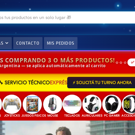
AS
CONTACTO
MIS PEDIDOS
IS COMPRANDO 3 O MÁS PRODUCTOS!
⭐⭐⭐
✅
 Argentina — se aplica automáticamente al carrito
⚡ SOLICITÁ TU TURNO AHORA
🔧 SERVICIO TÉCNICO
EXPRÉS
STICKS
JUEGOS FISICOS
MOUSE
TECLADOS
AURICULARES
PC GAMER
ACCESORIOS
JU
¿Querés armar
tu PC Gamer?