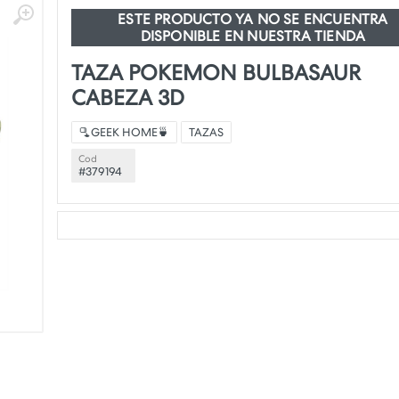
ESTE PRODUCTO YA NO SE ENCUENTRA
DISPONIBLE EN NUESTRA TIENDA
TAZA POKEMON BULBASAUR
CABEZA 3D
🫗GEEK HOME🍵
TAZAS
Cod
#379194