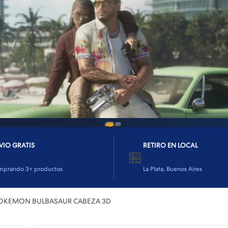
CELL
PLAY
Te armamos la PC ideal según tu presupuesto y
necesidades
🖥️ PEDÍ TU PRESUPUESTO
VIO GRATIS
RETIRO EN LOCAL
🏪
mprando 3+ productos
La Plata, Buenos Aires
OKEMON BULBASAUR CABEZA 3D