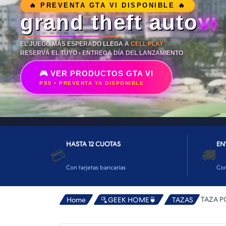
👕INDUMENTARIA🧢
👾COLECCIONABLES🧸
💻MUNDO PC GAMER💻
🔌CABLES Y ADAPTADORES🔌
🤓MUNDO PC OFICINA🤓
🫗GEEK HOME🍵
HASTA 12 CUOTAS
EN
💳
🚚
Con tarjetas bancarias
Co
TAZA P
Home
🫗GEEK HOME🍵
TAZAS