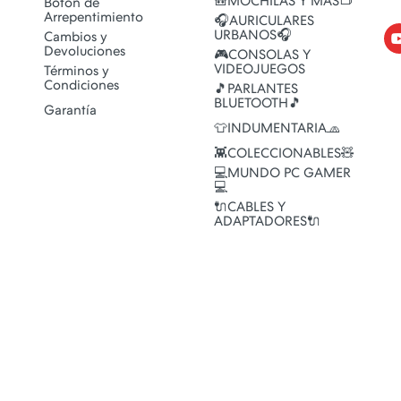
🎒MOCHILAS Y MAS👝
Botón de
Arrepentimiento
🎧AURICULARES
URBANOS🎧
Cambios y
Devoluciones
🎮CONSOLAS Y
VIDEOJUEGOS
Términos y
Condiciones
🎵PARLANTES
BLUETOOTH🎵
Garantía
👕INDUMENTARIA🧢
👾COLECCIONABLES🧸
💻MUNDO PC GAMER
💻
🔌CABLES Y
ADAPTADORES🔌