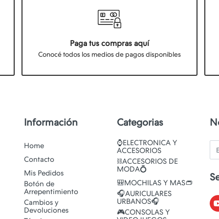
Paga tus compras aquí
Conocé todos los medios de pagos disponibles
Información
Categorias
N
⌚ELECTRONICA Y
Em
Home
ACCESORIOS
Contacto
⛓️ACCESORIOS DE
MODA💍
Mis Pedidos
S
🎒MOCHILAS Y MAS👝
Botón de
Arrepentimiento
🎧AURICULARES
URBANOS🎧
Cambios y
Devoluciones
🎮CONSOLAS Y