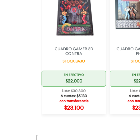
GAMER 3D TOY
CUADRO GAMER 3D
CUADRO GA
STORY
CONTRA
F
SPONIBLE
STOCK BAJO
STOC
 EFECTIVO
EN EFECTIVO
EN E
22.000
$22.000
$2
ta: $30.800
Lista: $30.800
Lista
otas:
$5.133
6 cuotas:
$5.133
6 cuot
ransferencia
con transferencia
con tra
23.100
$23.100
$2