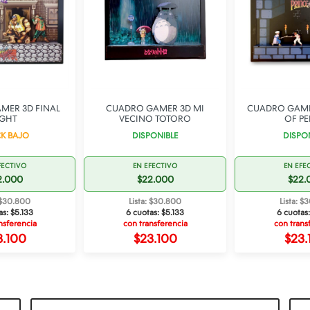
MER 3D FINAL
CUADRO GAMER 3D MI
CUADRO GAME
IGHT
VECINO TOTORO
OF PE
K BAJO
DISPONIBLE
DISPO
FECTIVO
EN EFECTIVO
EN EFE
2.000
$22.000
$22.
: $30.800
Lista: $30.800
Lista: $
as:
$5.133
6 cuotas:
$5.133
6 cuotas
nsferencia
con transferencia
con trans
3.100
$23.100
$23.