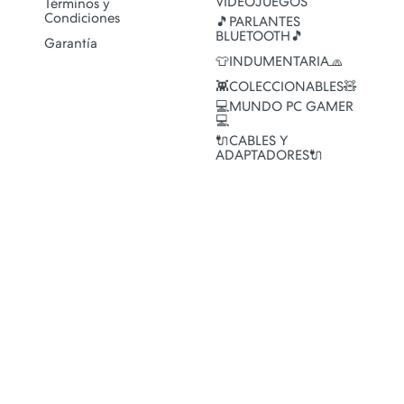
VIDEOJUEGOS
Términos y
Condiciones
🎵PARLANTES
BLUETOOTH🎵
Garantía
👕INDUMENTARIA🧢
👾COLECCIONABLES🧸
💻MUNDO PC GAMER
💻
🔌CABLES Y
ADAPTADORES🔌