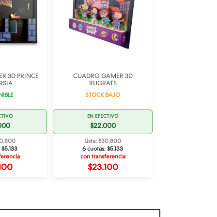
R 3D PRINCE
CUADRO GAMER 3D
CUADRO GAMER
RSIA
RUGRATS
HUNT
NIBLE
STOCK BAJO
STOCK B
CTIVO
EN EFECTIVO
EN EFECT
000
$22.000
$22.0
30.800
Lista: $30.800
Lista: $30
:
$5.133
6 cuotas:
$5.133
6 cuotas:
$
ferencia
con transferencia
con transfe
100
$23.100
$23.1