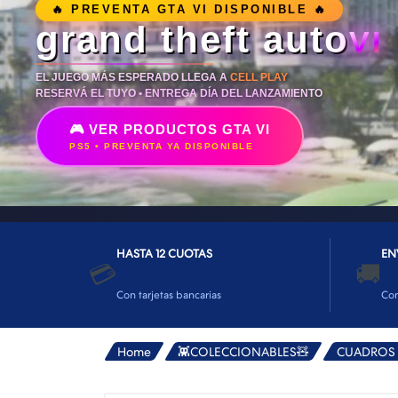
👕INDUMENTARIA🧢
🔥 PREVENTA GTA VI DISPONIBLE 🔥
grand theft auto
VI
👾COLECCIONABLES🧸
💻MUNDO PC GAMER💻
EL JUEGO MÁS ESPERADO LLEGA A
CELL PLAY
RESERVÁ EL TUYO • ENTREGA DÍA DEL LANZAMIENTO
🔌CABLES Y ADAPTADORES🔌
🎮 VER PRODUCTOS GTA VI
🤓MUNDO PC OFICINA🤓
PS5 • PREVENTA YA DISPONIBLE
🫗GEEK HOME🍵
HASTA 12 CUOTAS
EN
💳
🚚
Con tarjetas bancarias
Co
Home
👾COLECCIONABLES🧸
CUADROS