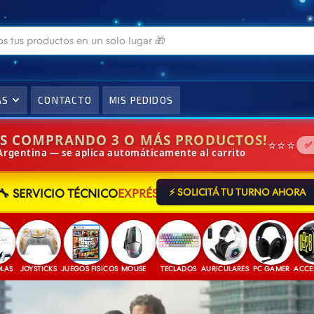
AS
CONTACTO
MIS PEDIDOS
IS COMPRANDO 3 O MÁS PRODUCTOS!
⭐⭐⭐
✅
 Argentina — se aplica automáticamente al carrito
🔧 SERVICIO TÉCNICO
EXPRÉS
⚡ SOLICITÁ TU TURNO AHORA
JOYSTICKS
JUEGOS FISICOS
MOUSE
TECLADOS
AURICULARES
PC GAMER
ACCESORIO