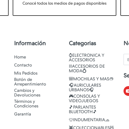
Conocé todos los medios de pagos disponibles
Información
Categorias
N
⌚ELECTRONICA Y
Em
Home
ACCESORIOS
Contacto
⛓️ACCESORIOS DE
MODA💍
Mis Pedidos
S
🎒MOCHILAS Y MAS👝
Botón de
Arrepentimiento
🎧AURICULARES
URBANOS🎧
Cambios y
Devoluciones
🎮CONSOLAS Y
VIDEOJUEGOS
Términos y
Condiciones
🎵PARLANTES
BLUETOOTH🎵
Garantía
👕INDUMENTARIA🧢
👾COLECCIONABLES🧸