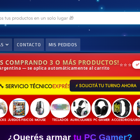
AS
CONTACTO
MIS PEDIDOS
IS COMPRANDO 3 O MÁS PRODUCTOS!
⭐⭐⭐
✅
 Argentina — se aplica automáticamente al carrito
🔧 SERVICIO TÉCNICO
EXPRÉS
⚡ SOLICITÁ TU TURNO AHORA
JUEGOS FISICOS
MOUSE
TECLADOS
AURICULARES
PC GAMER
ACCESORIOS
JUEGOS DI
¿Querés armar
tu PC Gamer?