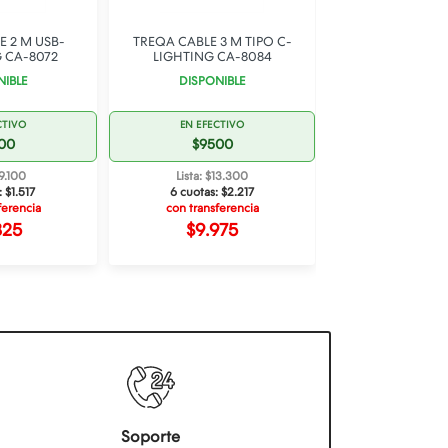
E 2 M USB-
TREQA CABLE 3 M TIPO C-
WK DATA CAB
 CA-8072
LIGHTING CA-8084
SPEED IPHO
NIBLE
DISPONIBLE
STOCK B
CTIVO
EN EFECTIVO
EN EFECT
00
$9500
$950
$9.100
Lista: $13.300
Lista: $13
:
$1.517
6 cuotas:
$2.217
6 cuotas:
$
ferencia
con transferencia
con transfe
825
$9.975
$9.97
Soporte