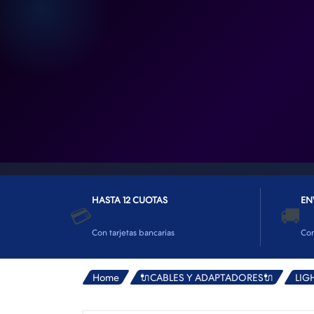
👕INDUMENTARIA🧢
👾COLECCIONABLES🧸
💻MUNDO PC GAMER💻
🔌CABLES Y ADAPTADORES🔌
🤓MUNDO PC OFICINA🤓
🫗GEEK HOME🍵
HASTA 12 CUOTAS
EN
💳
🚚
Con tarjetas bancarias
Co
Home
🔌CABLES Y ADAPTADORES🔌
LIG