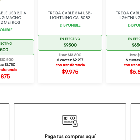
BLE USB 2.0 A
TREQA CABLE 3 M USB-
TREQA CABL
ING MACHO
LIGHTNING CA-8082
LIGHTNING
2 METROS
DISPONIBLE
DISPO
ONIBLE
EN EFECTIVO
EN EFE
FECTIVO
$9500
$65
7500
Lista: $13.300
Lista: 
: $10.500
6 cuotas:
$2.217
6 cuotas
as:
$1.750
con transferencia
con trans
nsferencia
$9.975
$6.
.875
Paga tus compras aquí