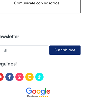
Comunícate con nosotros
ewsletter
ail
Suscribirme
eguinos!