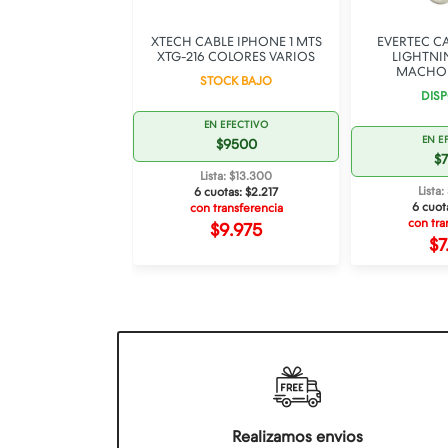
 CABLE ULTRA
XTECH CABLE IPHONE 1 MTS
EVERTEC CA
IPHONE NEGRO
XTG-216 COLORES VARIOS
LIGHTN
MACHO 
OCK BAJO
STOCK BAJO
DISP
 EFECTIVO
EN EFECTIVO
EN E
$9500
$9500
$
ta: $13.300
Lista: $13.300
Lista
otas:
$2.217
6 cuotas:
$2.217
6 cuot
ransferencia
con transferencia
con tra
$9.975
$9.975
$7
Realizamos envios