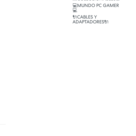
💻MUNDO PC GAMER
💻
🔌CABLES Y
ADAPTADORES🔌