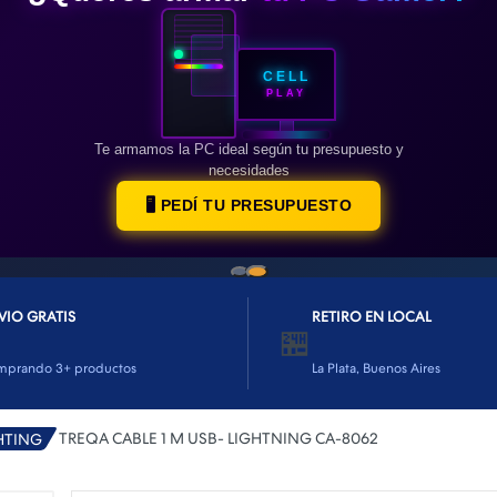
CELL
PLAY
Te armamos la PC ideal según tu presupuesto y
necesidades
🖥️ PEDÍ TU PRESUPUESTO
VIO GRATIS
RETIRO EN LOCAL
🏪
mprando 3+ productos
La Plata, Buenos Aires
TREQA CABLE 1 M USB- LIGHTNING CA-8062
HTING