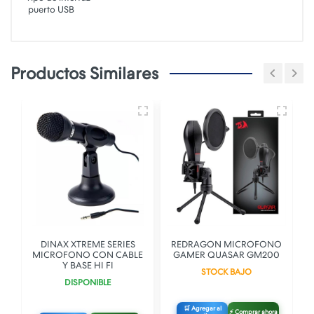
puerto USB
Productos Similares
L
DINAX XTREME SERIES
REDRAGON MICROFONO
MICROFONO CON CABLE
GAMER QUASAR GM200
C
Y BASE HI FI
STOCK BAJO
DISPONIBLE
🛒 Agregar al
⚡ Comprar ahora