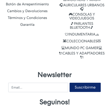
Botón de Arrepentimiento
🎧AURICULARES URBANOS
🎧
Cambios y Devoluciones
🎮CONSOLAS Y
Términos y Condiciones
VIDEOJUEGOS
🎵PARLANTES
Garantía
BLUETOOTH🎵
👕INDUMENTARIA🧢
👾COLECCIONABLES🧸
💻MUNDO PC GAMER💻
🔌CABLES Y ADAPTADORES
🔌
Newsletter
Email
Suscribirme
Seguinos!