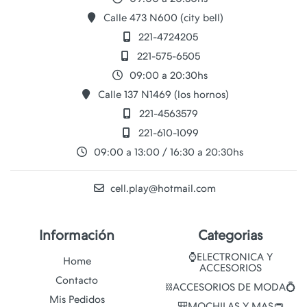
Calle 473 N600 (city bell)
221-4724205
221-575-6505
09:00 a 20:30hs
Calle 137 N1469 (los hornos)
221-4563579
221-610-1099
09:00 a 13:00 / 16:30 a 20:30hs
cell.play@hotmail.com
Información
Categorias
⌚ELECTRONICA Y
Home
ACCESORIOS
Contacto
⛓️ACCESORIOS DE MODA💍
Mis Pedidos
🎒MOCHILAS Y MAS👝