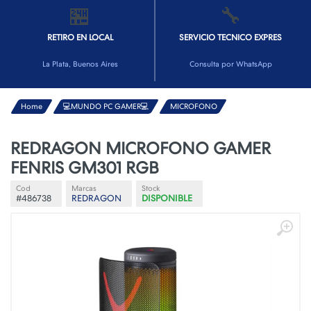
🏪
🔧
RETIRO EN LOCAL
SERVICIO TECNICO EXPRES
La Plata, Buenos Aires
Consulta por WhatsApp
Home
💻MUNDO PC GAMER💻
MICROFONO
REDRAGON MICROFONO GAMER
FENRIS GM301 RGB
Cod
Marcas
Stock
#486738
REDRAGON
DISPONIBLE