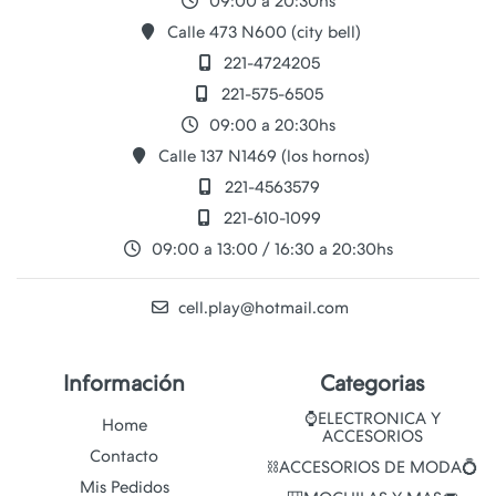
09:00 a 20:30hs
Calle 473 N600 (city bell)
221-4724205
221-575-6505
09:00 a 20:30hs
Calle 137 N1469 (los hornos)
221-4563579
221-610-1099
09:00 a 13:00 / 16:30 a 20:30hs
cell.play@hotmail.com
Información
Categorias
⌚ELECTRONICA Y
Home
ACCESORIOS
Contacto
⛓️ACCESORIOS DE MODA💍
Mis Pedidos