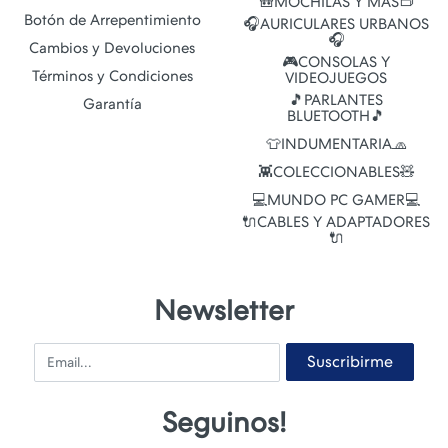
🎒MOCHILAS Y MAS👝
Botón de Arrepentimiento
🎧AURICULARES URBANOS
🎧
Cambios y Devoluciones
🎮CONSOLAS Y
Términos y Condiciones
VIDEOJUEGOS
🎵PARLANTES
Garantía
BLUETOOTH🎵
👕INDUMENTARIA🧢
👾COLECCIONABLES🧸
💻MUNDO PC GAMER💻
🔌CABLES Y ADAPTADORES
🔌
Newsletter
Email
Suscribirme
Seguinos!