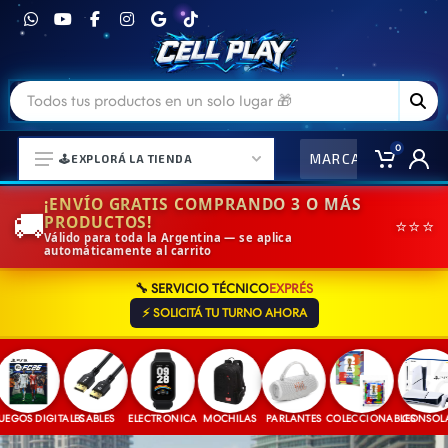
0
MARCAS
CO
🕹️EXPLORÁ LA TIENDA
¡ENVÍO GRATIS COMPRANDO 3 O MÁS
🚚
PRODUCTOS!
⭐⭐⭐
Válido para toda la Argentina — se aplica
automáticamente al carrito
⌚ELECTRONICA Y ACCESORIOS
🔧 SERVICIO TÉCNICO
EXPRÉS
⛓️ACCESORIOS DE MODA💍
⚡ SOLICITÁ TU TURNO AHORA
🎒MOCHILAS Y MAS👝
🎧AURICULARES URBANOS🎧
🎮CONSOLAS Y VIDEOJUEGOS
OS DIGITALES
CABLES
ELECTRONICA
MOCHILAS
PARLANTES
COLECCIONABLES
CONSOLAS
🎵PARLANTES BLUETOOTH🎵