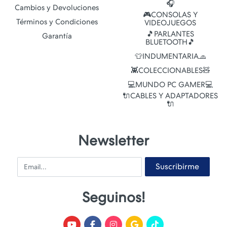
🎧
Cambios y Devoluciones
🎮CONSOLAS Y
Términos y Condiciones
VIDEOJUEGOS
🎵PARLANTES
Garantía
BLUETOOTH🎵
👕INDUMENTARIA🧢
👾COLECCIONABLES🧸
💻MUNDO PC GAMER💻
🔌CABLES Y ADAPTADORES
🔌
Newsletter
Email
Suscribirme
Seguinos!