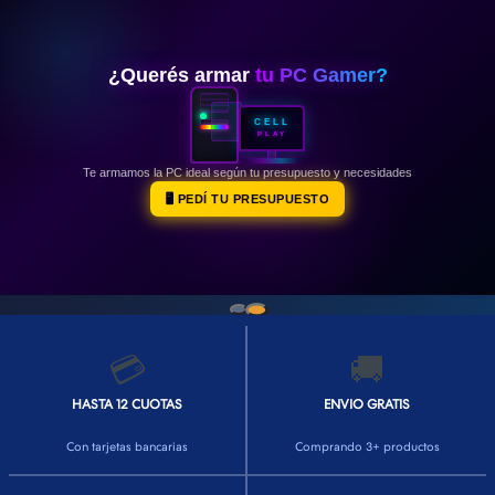
👕INDUMENTARIA🧢
👾COLECCIONABLES🧸
¿Querés armar
tu PC Gamer?
💻MUNDO PC GAMER💻
CELL
PLAY
🔌CABLES Y ADAPTADORES🔌
Te armamos la PC ideal según tu presupuesto y necesidades
🤓MUNDO PC OFICINA🤓
🖥️ PEDÍ TU PRESUPUESTO
🫗GEEK HOME🍵
💳
🚚
HASTA 12 CUOTAS
ENVIO GRATIS
Con tarjetas bancarias
Comprando 3+ productos