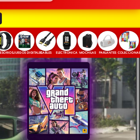
S
JUEGOS DIGITALES
CABLES
ELECTRONICA
MOCHILAS
PARLANTES
COLECCIONABLES