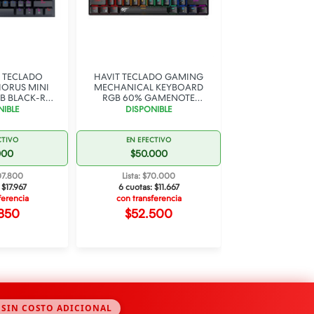
 TECLADO
HAVIT TECLADO GAMING
REDRAGON T
ORUS MINI
MECHANICAL KEYBOARD
GAMER MECAN
B BLACK-RED
RGB 60% GAMENOTE
RGB K617CT-R
CHES
KB903L NEGRO SWITCH RED
TRANSPARENT
NIBLE
DISPONIBLE
STOCK B
CTIVO
EN EFECTIVO
EN EFECT
000
$50.000
$71.00
107.800
Lista: $70.000
Lista: $99
:
$17.967
6 cuotas:
$11.667
6 cuotas:
$1
ferencia
con transferencia
con transfe
850
$52.500
$74.5
 SIN COSTO ADICIONAL