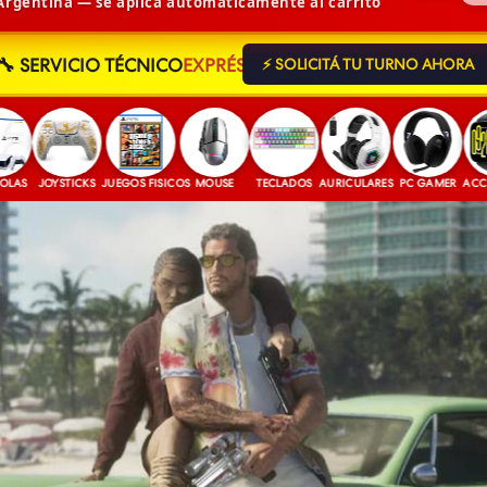
 Argentina — se aplica automáticamente al carrito
🔧 SERVICIO TÉCNICO
EXPRÉS
⚡ SOLICITÁ TU TURNO AHORA
JOYSTICKS
JUEGOS FISICOS
MOUSE
TECLADOS
AURICULARES
PC GAMER
ACCESORIO