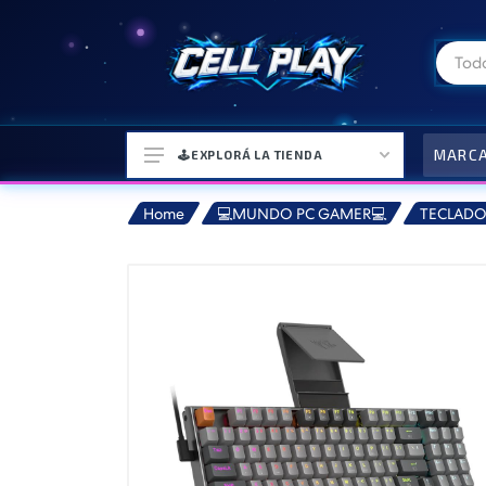
MARC
🕹️EXPLORÁ LA TIENDA
Home
💻MUNDO PC GAMER💻
TECLADO
⌚ELECTRONICA Y ACCESORIOS
⛓️ACCESORIOS DE MODA💍
🎒MOCHILAS Y MAS👝
🎧AURICULARES URBANOS🎧
🎮CONSOLAS Y VIDEOJUEGOS
🎵PARLANTES BLUETOOTH🎵