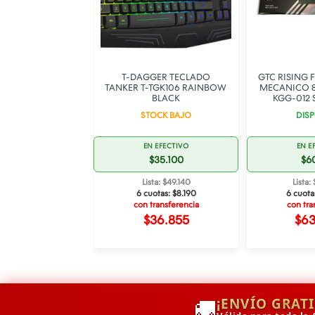
G FROST TECLADO
T-DAGGER TECLADO
GTC RISING 
 60% STARLIGHT
TANKER T-TGK106 RAINBOW
MECANICO 8
3 SWITCH RED
BLACK
KGG-012 
SPONIBLE
STOCK BAJO
DISP
 EFECTIVO
EN EFECTIVO
EN E
35.000
$35.100
$6
ta: $49.000
Lista: $49.140
Lista
otas:
$8.167
6 cuotas:
$8.190
6 cuota
ransferencia
con transferencia
con tra
36.750
$36.855
$6
🚚
¡ENVÍO GRAT