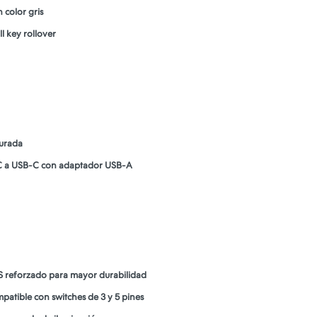
 color gris
l key rollover
turada
SB-C a USB-C con adaptador USB-A
BS reforzado para mayor durabilidad
patible con switches de 3 y 5 pines