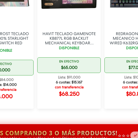
FROST TECLADO
HAVIT TECLADO GAMENOTE
REDRAGON
0% STARLIGHT
KB877L RGB BACKLIT
MECANICO H
SWITCH RED
MECHANICAL KEYBOARD
WIRED K632RG
60%
SWIT
DISPONIBLE
DISPO
ONIBLE
EN EFECTIVO
EN EFE
FECTIVO
$65.000
$77.
0.000
Lista: $91.000
Lista: $
: $84.000
6 cuotas:
$15.167
6 cuotas
s:
$14.000
con transferencia
con trans
nsferencia
$68.250
$80.
3.000
IS COMPRANDO 3 O MÁS PRODUCTOS!
⭐⭐⭐
✅