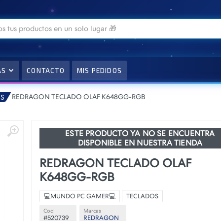
AS
CONTACTO
MIS PEDIDOS
REDRAGON TECLADO OLAF K648GG-RGB
S
ESTE PRODUCTO YA NO SE ENCUENTRA
DISPONIBLE EN NUESTRA TIENDA
REDRAGON TECLADO OLAF
K648GG-RGB
💻MUNDO PC GAMER💻
TECLADOS
Cod
Marcas
#520739
REDRAGON