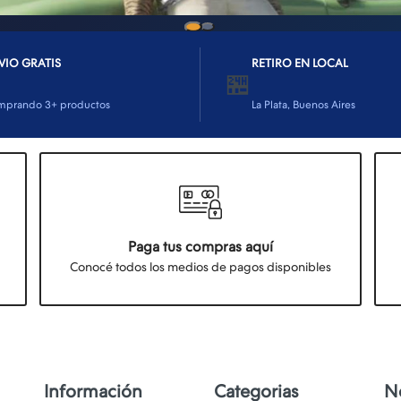
VIO GRATIS
RETIRO EN LOCAL
🏪
mprando 3+ productos
La Plata, Buenos Aires
Paga tus compras aquí
Conocé todos los medios de pagos disponibles
Información
Categorias
N