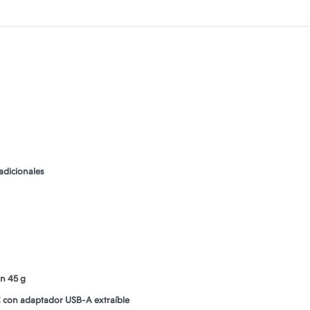
adicionales
ón 45 g
C con adaptador USB-A extraíble