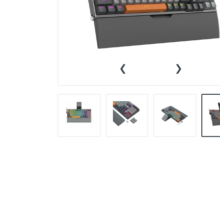
👕INDUMENTARIA🧢
👾COLECCIONABLES🧸
💻MUNDO PC GAMER💻
‹
›
🔌CABLES Y ADAPTADORES🔌
🤓MUNDO PC OFICINA🤓
🫗GEEK HOME🍵