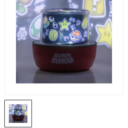
👕INDUMENTARIA🧢
👾COLECCIONABLES🧸
💻MUNDO PC GAMER💻
🔌CABLES Y ADAPTADORES🔌
🤓MUNDO PC OFICINA🤓
🫗GEEK HOME🍵