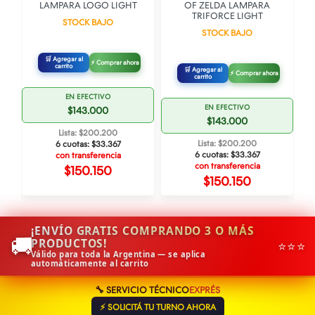
LAMPARA LOGO LIGHT
OF ZELDA LAMPARA
TRIFORCE LIGHT
STOCK BAJO
STOCK BAJO
🛒 Agregar al
⚡ Comprar ahora
carrito
🛒 Agregar al
⚡ Comprar ahora
carrito
EN EFECTIVO
EN EFECTIVO
$143.000
$143.000
Lista: $200.200
Lista: $200.200
6 cuotas:
$33.367
6 cuotas:
$33.367
con transferencia
con transferencia
$150.150
$150.150
¡ENVÍO GRATIS COMPRANDO 3 O MÁS
🚚
PRODUCTOS!
⭐⭐⭐
Válido para toda la Argentina — se aplica
automáticamente al carrito
🔧 SERVICIO TÉCNICO
EXPRÉS
⚡ SOLICITÁ TU TURNO AHORA