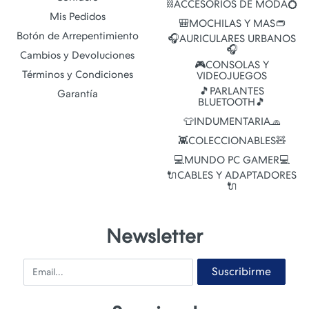
⛓️ACCESORIOS DE MODA💍
Mis Pedidos
🎒MOCHILAS Y MAS👝
Botón de Arrepentimiento
🎧AURICULARES URBANOS
🎧
Cambios y Devoluciones
🎮CONSOLAS Y
Términos y Condiciones
VIDEOJUEGOS
🎵PARLANTES
Garantía
BLUETOOTH🎵
👕INDUMENTARIA🧢
👾COLECCIONABLES🧸
💻MUNDO PC GAMER💻
🔌CABLES Y ADAPTADORES
🔌
Newsletter
Email
Suscribirme