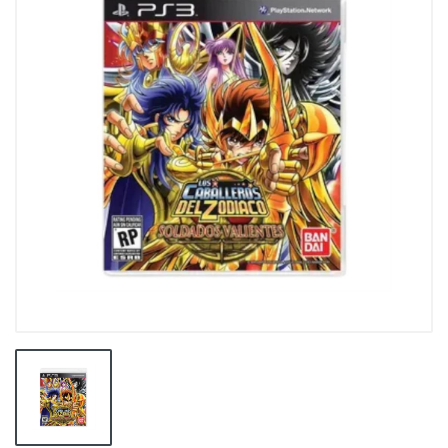
👕INDUMENTARIA🧢
👾COLECCIONABLES🧸
💻MUNDO PC GAMER💻
🔌CABLES Y ADAPTADORES🔌
🤓MUNDO PC OFICINA🤓
🫗GEEK HOME🍵