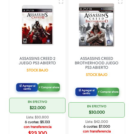
O
ASSASSINS CREED 2
ASSASSINS CREED
JUEGO PS3 ABIERTO
BROTHERHOOD JUEGO
PS3 ABIERTO
STOCK BAJO
STOCK BAJO
🛒 Agregar al
⚡ Comprar ahora
carrito
🛒 Agregar al
⚡ Comprar ahora
carrito
EN EFECTIVO
EN EFECTIVO
$22.000
$30.000
Lista: $30.800
Lista: $42.000
6 cuotas:
$5.133
6 cuotas:
$7.000
con transferencia
con transferencia
$23.100