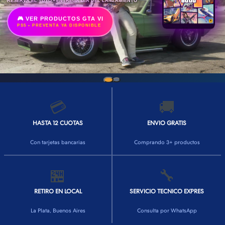
RESERVÁ EL TUYO • ENTREGA DÍA DEL LANZAMIENTO
🎮 VER PRODUCTOS GTA VI
PS5 • PREVENTA YA DISPONIBLE
💳
🚚
HASTA 12 CUOTAS
ENVIO GRATIS
Con tarjetas bancarias
Comprando 3+ productos
🏪
🔧
RETIRO EN LOCAL
SERVICIO TECNICO EXPRES
La Plata, Buenos Aires
Consulta por WhatsApp