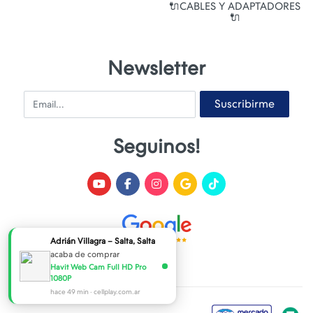
🔌CABLES Y ADAPTADORES
🔌
Newsletter
Email
Suscribirme
Seguinos!
n Villagra – Salta, Salta
a de comprar
t Web Cam Full HD Pro
P
49 min · cellplay.com.ar