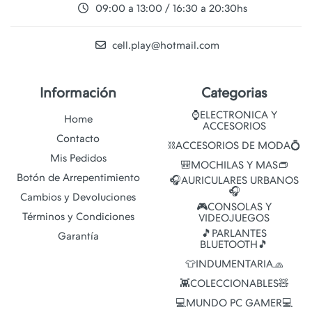
09:00 a 13:00 / 16:30 a 20:30hs
cell.play@hotmail.com
Información
Categorias
⌚ELECTRONICA Y
Home
ACCESORIOS
Contacto
⛓️ACCESORIOS DE MODA💍
Mis Pedidos
🎒MOCHILAS Y MAS👝
Botón de Arrepentimiento
🎧AURICULARES URBANOS
🎧
Cambios y Devoluciones
🎮CONSOLAS Y
Términos y Condiciones
VIDEOJUEGOS
🎵PARLANTES
Garantía
BLUETOOTH🎵
👕INDUMENTARIA🧢
👾COLECCIONABLES🧸
💻MUNDO PC GAMER💻