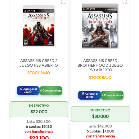
O
ASSASSINS CREED 2
ASSASSINS CREED
JUEGO PS3 ABIERTO
BROTHERHOOD JUEGO
PS3 ABIERTO
STOCK BAJO
STOCK BAJO
🛒 Agregar al
⚡ Comprar ahora
carrito
🛒 Agregar al
⚡ Comprar ahora
carrito
EN EFECTIVO
EN EFECTIVO
$22.000
$30.000
Lista: $30.800
Lista: $42.000
6 cuotas:
$5.133
6 cuotas:
$7.000
con transferencia
con transferencia
$23.100