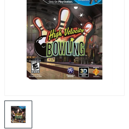
👕INDUMENTARIA🧢
👾COLECCIONABLES🧸
💻MUNDO PC GAMER💻
🔌CABLES Y ADAPTADORES🔌
🤓MUNDO PC OFICINA🤓
🫗GEEK HOME🍵