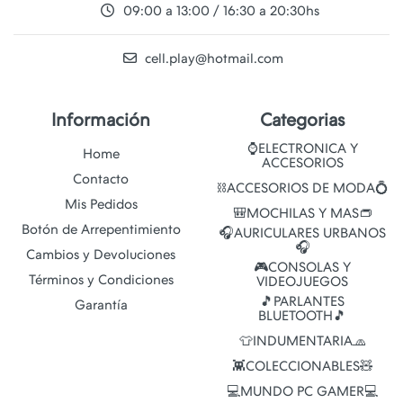
09:00 a 13:00 / 16:30 a 20:30hs
cell.play@hotmail.com
Información
Categorias
⌚ELECTRONICA Y
Home
ACCESORIOS
Contacto
⛓️ACCESORIOS DE MODA💍
Mis Pedidos
🎒MOCHILAS Y MAS👝
Botón de Arrepentimiento
🎧AURICULARES URBANOS
🎧
Cambios y Devoluciones
🎮CONSOLAS Y
Términos y Condiciones
VIDEOJUEGOS
🎵PARLANTES
Garantía
BLUETOOTH🎵
👕INDUMENTARIA🧢
👾COLECCIONABLES🧸
💻MUNDO PC GAMER💻