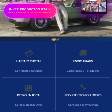
RESERVÁ EL TUYO • ENTREGA DÍA DEL LANZAMIENTO
🎮 VER PRODUCTOS GTA VI
PS5 • PREVENTA YA DISPONIBLE
💳
🚚
HASTA 12 CUOTAS
ENVIO GRATIS
Con tarjetas bancarias
Comprando 3+ productos
🏪
🔧
RETIRO EN LOCAL
SERVICIO TECNICO EXPRES
La Plata, Buenos Aires
Consulta por WhatsApp