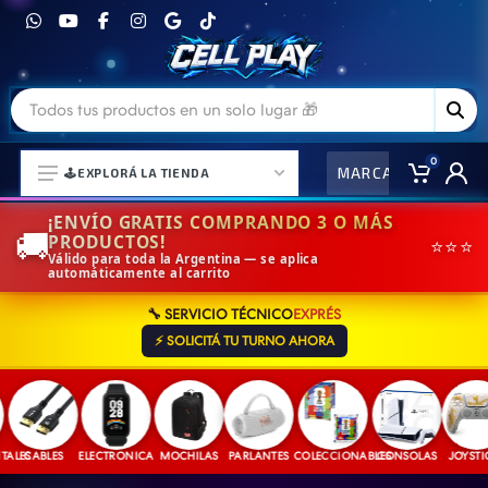
0
MARCAS
CO
🕹️EXPLORÁ LA TIENDA
¡ENVÍO GRATIS COMPRANDO 3 O MÁS
🚚
PRODUCTOS!
⭐⭐⭐
Válido para toda la Argentina — se aplica
automáticamente al carrito
⌚ELECTRONICA Y ACCESORIOS
🔧 SERVICIO TÉCNICO
EXPRÉS
⛓️ACCESORIOS DE MODA💍
⚡ SOLICITÁ TU TURNO AHORA
🎒MOCHILAS Y MAS👝
🎧AURICULARES URBANOS🎧
🎮CONSOLAS Y VIDEOJUEGOS
LES
CABLES
ELECTRONICA
MOCHILAS
PARLANTES
COLECCIONABLES
CONSOLAS
JOYSTICK
🎵PARLANTES BLUETOOTH🎵