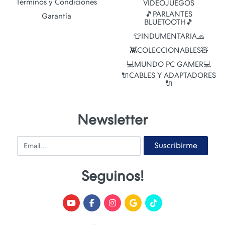
Términos y Condiciones
VIDEOJUEGOS
🎵PARLANTES
Garantía
BLUETOOTH🎵
👕INDUMENTARIA🧢
👾COLECCIONABLES🧸
💻MUNDO PC GAMER💻
🔌CABLES Y ADAPTADORES
🔌
Newsletter
Email
Suscribirme
Seguinos!