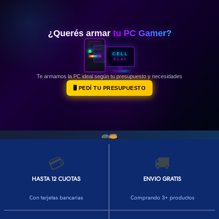
👕INDUMENTARIA🧢
👾COLECCIONABLES🧸
¿Querés armar
tu PC Gamer?
💻MUNDO PC GAMER💻
CELL
PLAY
🔌CABLES Y ADAPTADORES🔌
Te armamos la PC ideal según tu presupuesto y necesidades
🤓MUNDO PC OFICINA🤓
🖥️ PEDÍ TU PRESUPUESTO
🫗GEEK HOME🍵
💳
🚚
HASTA 12 CUOTAS
ENVIO GRATIS
Con tarjetas bancarias
Comprando 3+ productos