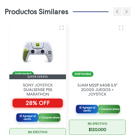
Productos Similares
DISPONIBLE
DISPONIBLE
SUPER OFERTA
SONY JOYSTICK
SJAM M22P 64GB 5.5"
DUALSENSE PS5
20.000 JUEGOS +
MARATHON
JOYSTICK
28% OFF
🛒 Agregar al
⚡ Comprar ahora
carrito
🛒 Agregar al
⚡ Comprar ahora
carrito
EN EFECTIVO
$120.000
EN EFECTIVO