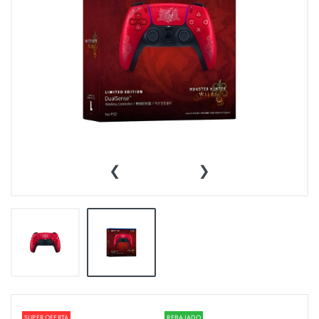
‹
›
SUPER OFERTA
REBAJADO