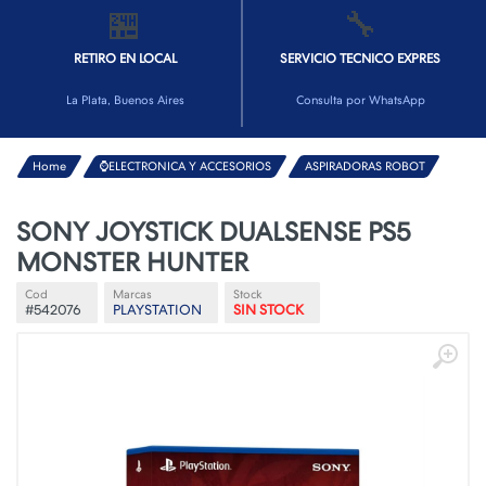
🏪
🔧
RETIRO EN LOCAL
SERVICIO TECNICO EXPRES
La Plata, Buenos Aires
Consulta por WhatsApp
Home
⌚ELECTRONICA Y ACCESORIOS
ASPIRADORAS ROBOT
SONY JOYSTICK DUALSENSE PS5
MONSTER HUNTER
Cod
Marcas
Stock
#542076
PLAYSTATION
SIN STOCK