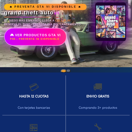
🔥 PREVENTA GTA VI DISPONIBLE 🔥
grand theft auto
VI
EL JUEGO MÁS ESPERADO LLEGA A
CELL PLAY
RESERVÁ EL TUYO • ENTREGA DÍA DEL LANZAMIENTO
🎮 VER PRODUCTOS GTA VI
PS5 • PREVENTA YA DISPONIBLE
💳
🚚
HASTA 12 CUOTAS
ENVIO GRATIS
Con tarjetas bancarias
Comprando 3+ productos
🏪
🔧