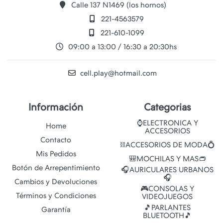
Calle 137 N1469 (los hornos)
221-4563579
221-610-1099
09:00 a 13:00 / 16:30 a 20:30hs
cell.play@hotmail.com
Información
Categorias
⌚ELECTRONICA Y
Home
ACCESORIOS
Contacto
⛓️ACCESORIOS DE MODA💍
Mis Pedidos
🎒MOCHILAS Y MAS👝
Botón de Arrepentimiento
🎧AURICULARES URBANOS
🎧
Cambios y Devoluciones
🎮CONSOLAS Y
Términos y Condiciones
VIDEOJUEGOS
🎵PARLANTES
Garantía
BLUETOOTH🎵