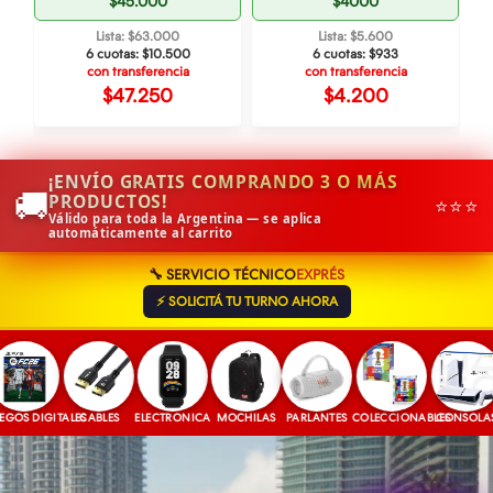
$45.000
$4000
Lista: $63.000
Lista: $5.600
6 cuotas:
$10.500
6 cuotas:
$933
con transferencia
con transferencia
$47.250
$4.200
¡ENVÍO GRATIS COMPRANDO 3 O MÁS
🚚
PRODUCTOS!
⭐⭐⭐
Válido para toda la Argentina — se aplica
automáticamente al carrito
🔧 SERVICIO TÉCNICO
EXPRÉS
⚡ SOLICITÁ TU TURNO AHORA
S DIGITALES
CABLES
ELECTRONICA
MOCHILAS
PARLANTES
COLECCIONABLES
CONSOLAS