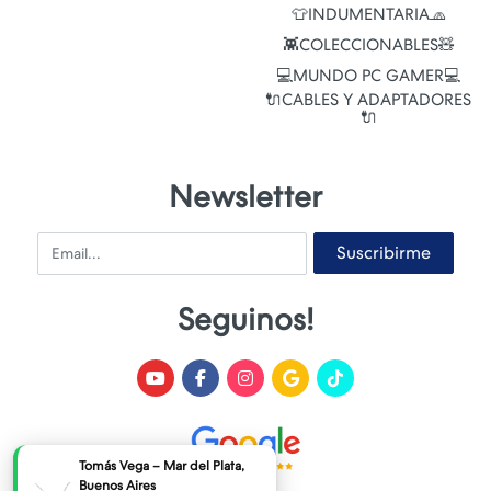
👕INDUMENTARIA🧢
👾COLECCIONABLES🧸
💻MUNDO PC GAMER💻
🔌CABLES Y ADAPTADORES
🔌
Newsletter
Email
Suscribirme
Seguinos!
ta,