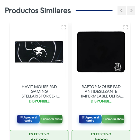
Productos Similares
HAVIT MOUSE PAD
RAPTOR MOUSE PAD
GAMING
ANTIDESLIZANTE
STELLARISFORCE-1
IMPERMEABLE ULTRA
H.KRAKEN
GLIDE S 260 X 210 X 300
DISPONIBLE
DISPONIBLE
900X400X6MM
🛒 Agregar al
🛒 Agregar al
⚡ Comprar ahora
⚡ Comprar ahora
carrito
carrito
EN EFECTIVO
EN EFECTIVO