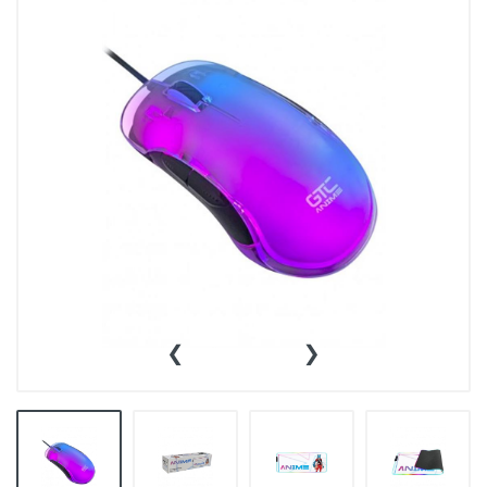
👕INDUMENTARIA🧢
👾COLECCIONABLES🧸
💻MUNDO PC GAMER💻
🔌CABLES Y ADAPTADORES🔌
🤓MUNDO PC OFICINA🤓
🫗GEEK HOME🍵
‹
›