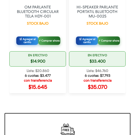
OM PARLANTE
HI-SPEAKER PARLANTE
O
BLUETOOTH CIRCULAR
PORTATIL BLUETOOTH
TELA HDY-001
MU-002S
STOCK BAJO
STOCK BAJO
🛒 Agregar al
🛒 Agregar al
⚡ Comprar ahora
⚡ Comprar ahora
carrito
carrito
EN EFECTIVO
EN EFECTIVO
$14.900
$33.400
Lista: $20.860
Lista: $46.760
6 cuotas:
$3.477
6 cuotas:
$7.793
con transferencia
con transferencia
$15.645
$35.070