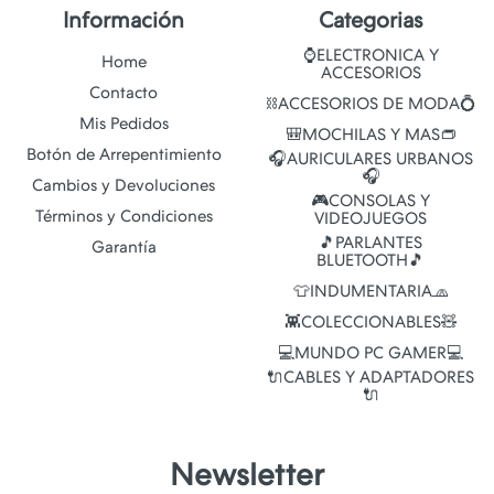
Información
Categorias
⌚ELECTRONICA Y
Home
ACCESORIOS
Contacto
⛓️ACCESORIOS DE MODA💍
Mis Pedidos
🎒MOCHILAS Y MAS👝
Botón de Arrepentimiento
🎧AURICULARES URBANOS
🎧
Cambios y Devoluciones
🎮CONSOLAS Y
Términos y Condiciones
VIDEOJUEGOS
🎵PARLANTES
Garantía
BLUETOOTH🎵
👕INDUMENTARIA🧢
👾COLECCIONABLES🧸
💻MUNDO PC GAMER💻
🔌CABLES Y ADAPTADORES
🔌
Newsletter