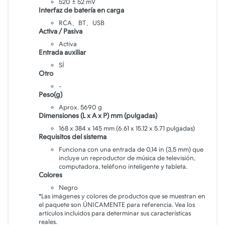
520 ± 52 mV
Interfaz de batería en carga
RCA、BT、USB
Activa / Pasiva
Activa
Entrada auxiliar
SÍ
Otro
-
Peso(g)
Aprox. 5690 g
Dimensiones (L x A x P) mm (pulgadas)
168 x 384 x 145 mm (6.61 x 15.12 x 5.71 pulgadas)
Requisitos del sistema
Funciona con una entrada de 0,14 in (3,5 mm) que
incluye un reproductor de música de televisión,
computadora, teléfono inteligente y tableta.
Colores
Negro
*Las imágenes y colores de productos que se muestran en
el paquete son ÚNICAMENTE para referencia. Vea los
artículos incluidos para determinar sus características
reales.