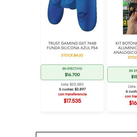
ME KIT CARGA Y
TRUST GAMING GXT 744B
KIT BOTON
A XBOX 360
FUNDA SILICONA AZUL PS4
ALUMINI
ANALOGICO
SPONIBLE
STOCK BAJO
+ COL
STOC
 EFECTIVO
EN EFECTIVO
EN E
22.000
$16.700
$1
ta: $30.800
Lista: $23.380
Lista
otas:
$5.133
6 cuotas:
$3.897
6 cuot
ransferencia
con transferencia
con tra
23.100
$17.535
$1