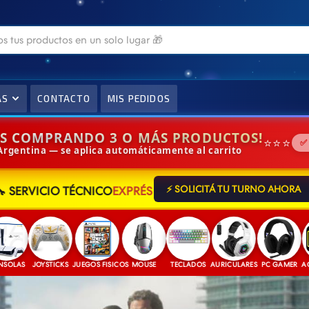
AS
CONTACTO
MIS PEDIDOS
IS COMPRANDO 3 O MÁS PRODUCTOS!
⭐⭐⭐
✅
 Argentina — se aplica automáticamente al carrito
🔧 SERVICIO TÉCNICO
EXPRÉS
⚡ SOLICITÁ TU TURNO AHORA
S
JOYSTICKS
JUEGOS FISICOS
MOUSE
TECLADOS
AURICULARES
PC GAMER
ACCESO