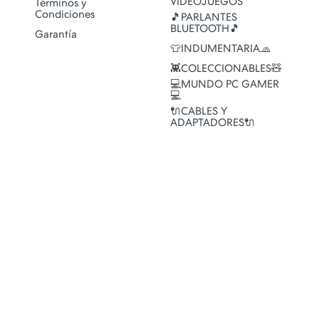
VIDEOJUEGOS
Términos y
Condiciones
🎵PARLANTES
BLUETOOTH🎵
Garantía
👕INDUMENTARIA🧢
👾COLECCIONABLES🧸
💻MUNDO PC GAMER
💻
🔌CABLES Y
ADAPTADORES🔌