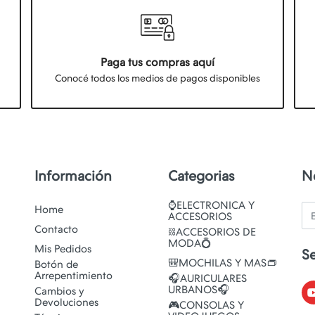
Paga tus compras aquí
Conocé todos los medios de pagos disponibles
Información
Categorias
N
⌚ELECTRONICA Y
Em
Home
ACCESORIOS
Contacto
⛓️ACCESORIOS DE
MODA💍
Mis Pedidos
S
🎒MOCHILAS Y MAS👝
Botón de
Arrepentimiento
🎧AURICULARES
URBANOS🎧
Cambios y
Devoluciones
🎮CONSOLAS Y