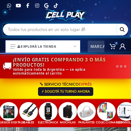
0
MARCAS
CO
🕹️EXPLORÁ LA TIENDA
¡ENVÍO GRATIS COMPRANDO 3 O MÁS
🚚
PRODUCTOS!
⭐⭐⭐
Válido para toda la Argentina — se aplica
automáticamente al carrito
⌚ELECTRONICA Y ACCESORIOS
🔧 SERVICIO TÉCNICO
EXPRÉS
⛓️ACCESORIOS DE MODA💍
⚡ SOLICITÁ TU TURNO AHORA
🎒MOCHILAS Y MAS👝
🎧AURICULARES URBANOS🎧
🎮CONSOLAS Y VIDEOJUEGOS
GOS DIGITALES
CABLES
ELECTRONICA
MOCHILAS
PARLANTES
COLECCIONABLES
CONSOLAS
🎵PARLANTES BLUETOOTH🎵