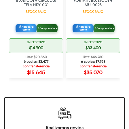
O
BLUETOOTH CIRCULAR
PORTATIL BLUETOOTH
TELA HDY-001
MU-002S
STOCK BAJO
STOCK BAJO
🛒 Agregar al
🛒 Agregar al
⚡ Comprar ahora
⚡ Comprar ahora
carrito
carrito
EN EFECTIVO
EN EFECTIVO
$14.900
$33.400
Lista: $20.860
Lista: $46.760
6 cuotas:
$3.477
6 cuotas:
$7.793
con transferencia
con transferencia
$15.645
$35.070
Realizamos envios