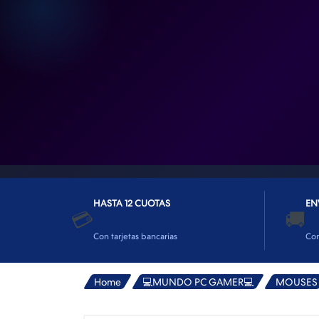
👕INDUMENTARIA🧢
👾COLECCIONABLES🧸
💻MUNDO PC GAMER💻
🔌CABLES Y ADAPTADORES🔌
🤓MUNDO PC OFICINA🤓
🫗GEEK HOME🍵
HASTA 12 CUOTAS
EN
💳
🚚
Con tarjetas bancarias
Co
Home
💻MUNDO PC GAMER💻
MOUSES