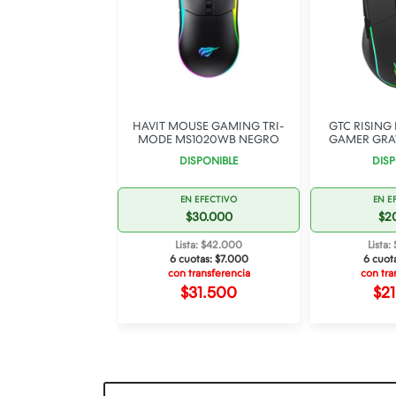
MOUSE GAMING
HAVIT MOUSE GAMING TRI-
GTC RISING
PROGRAMMING
MODE MS1020WB NEGRO
GAMER GRA
4 V2-WHITE
DISPONIBLE
DISP
SPONIBLE
EN EFECTIVO
EN E
 EFECTIVO
$30.000
$2
$19.000
Lista: $42.000
Lista
ta: $26.600
6 cuotas:
$7.000
6 cuot
otas:
$4.433
con transferencia
con tra
ransferencia
$31.500
$2
19.950