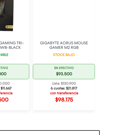
GAMING TRI-
GIGABYTE AORUS MOUSE
RAPTOR MOUS
3WB-BLACK
GAMER M2 RGB
GRIP 4 BOTON
3600 D
NIBLE
STOCK BAJO
DISPONI
CTIVO
EN EFECTIVO
EN EFECT
000
$93.500
$990
70.000
Lista: $130.900
Lista: $13
:
$11.667
6 cuotas:
$21.817
6 cuotas:
$
ferencia
con transferencia
con transfe
500
$98.175
$10.3