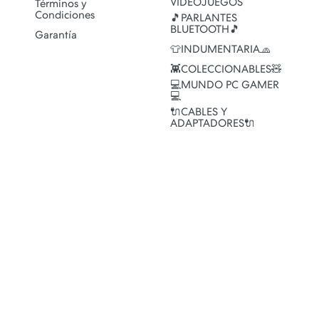
VIDEOJUEGOS
Términos y
Condiciones
🎵PARLANTES
BLUETOOTH🎵
Garantía
👕INDUMENTARIA🧢
👾COLECCIONABLES🧸
💻MUNDO PC GAMER
💻
🔌CABLES Y
ADAPTADORES🔌