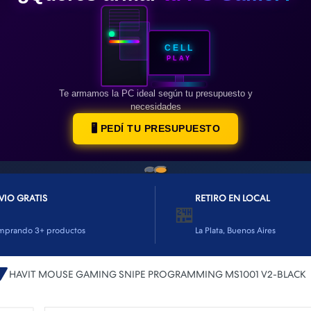
CELL
PLAY
Te armamos la PC ideal según tu presupuesto y
necesidades
🖥️ PEDÍ TU PRESUPUESTO
VIO GRATIS
RETIRO EN LOCAL
🏪
mprando 3+ productos
La Plata, Buenos Aires
HAVIT MOUSE GAMING SNIPE PROGRAMMING MS1001 V2-BLACK