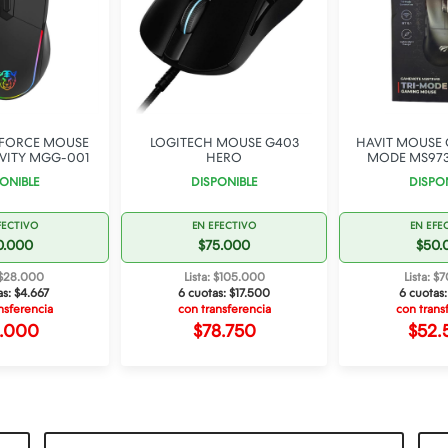
 FORCE MOUSE
LOGITECH MOUSE G403
HAVIT MOUSE 
VITY MGG-001
HERO
MODE MS97
ONIBLE
DISPONIBLE
DISPO
FECTIVO
EN EFECTIVO
EN EFE
0.000
$75.000
$50.
: $28.000
Lista: $105.000
Lista: $
as:
$4.667
6 cuotas:
$17.500
6 cuotas
nsferencia
con transferencia
con trans
1.000
$78.750
$52.