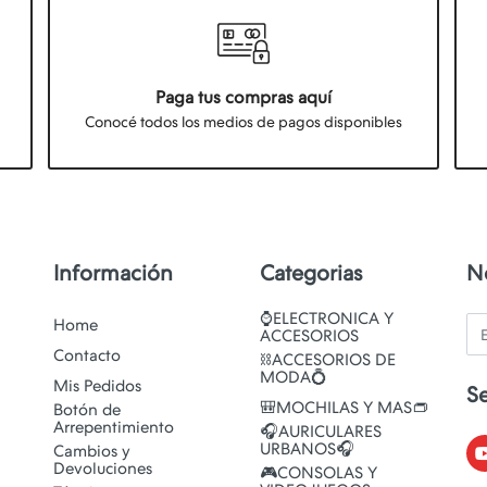
Paga tus compras aquí
Conocé todos los medios de pagos disponibles
Información
Categorias
N
⌚ELECTRONICA Y
Em
Home
ACCESORIOS
Contacto
⛓️ACCESORIOS DE
MODA💍
Mis Pedidos
S
🎒MOCHILAS Y MAS👝
Botón de
Arrepentimiento
🎧AURICULARES
URBANOS🎧
Cambios y
Devoluciones
🎮CONSOLAS Y