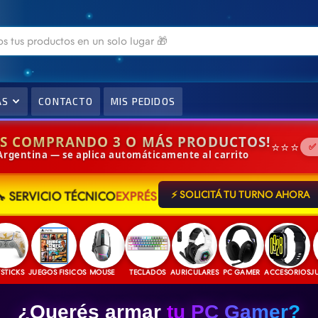
AS
CONTACTO
MIS PEDIDOS
IS COMPRANDO 3 O MÁS PRODUCTOS!
⭐⭐⭐
✅
 Argentina — se aplica automáticamente al carrito
🔧 SERVICIO TÉCNICO
EXPRÉS
⚡ SOLICITÁ TU TURNO AHORA
S
JUEGOS FISICOS
MOUSE
TECLADOS
AURICULARES
PC GAMER
ACCESORIOS
JUEGOS 
¿Querés armar
tu PC Gamer?