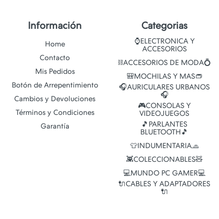
Información
Categorias
⌚ELECTRONICA Y
Home
ACCESORIOS
Contacto
⛓️ACCESORIOS DE MODA💍
Mis Pedidos
🎒MOCHILAS Y MAS👝
Botón de Arrepentimiento
🎧AURICULARES URBANOS
🎧
Cambios y Devoluciones
🎮CONSOLAS Y
Términos y Condiciones
VIDEOJUEGOS
🎵PARLANTES
Garantía
BLUETOOTH🎵
👕INDUMENTARIA🧢
👾COLECCIONABLES🧸
💻MUNDO PC GAMER💻
🔌CABLES Y ADAPTADORES
🔌