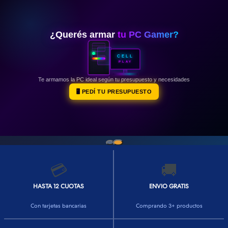
👕INDUMENTARIA🧢
👾COLECCIONABLES🧸
¿Querés armar
tu PC Gamer?
💻MUNDO PC GAMER💻
CELL
PLAY
🔌CABLES Y ADAPTADORES🔌
Te armamos la PC ideal según tu presupuesto y necesidades
🤓MUNDO PC OFICINA🤓
🖥️ PEDÍ TU PRESUPUESTO
🫗GEEK HOME🍵
💳
🚚
HASTA 12 CUOTAS
ENVIO GRATIS
Con tarjetas bancarias
Comprando 3+ productos