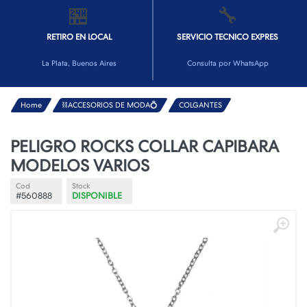
🏪
🔧
RETIRO EN LOCAL
SERVICIO TECNICO EXPRES
La Plata, Buenos Aires
Consulta por WhatsApp
Home
⛓️ACCESORIOS DE MODA💍
COLGANTES
PELIGRO ROCKS COLLAR CAPIBARA
MODELOS VARIOS
Cod
Stock
#560888
DISPONIBLE