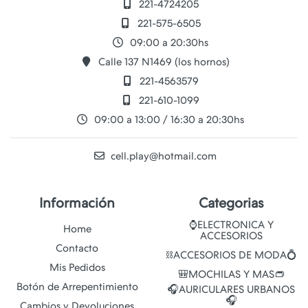
221-4724205
221-575-6505
09:00 a 20:30hs
Calle 137 N1469 (los hornos)
221-4563579
221-610-1099
09:00 a 13:00 / 16:30 a 20:30hs
cell.play@hotmail.com
Información
Categorias
⌚ELECTRONICA Y
Home
ACCESORIOS
Contacto
⛓️ACCESORIOS DE MODA💍
Mis Pedidos
🎒MOCHILAS Y MAS👝
Botón de Arrepentimiento
🎧AURICULARES URBANOS
🎧
Cambios y Devoluciones