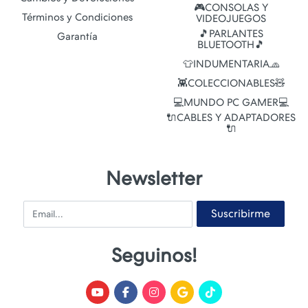
🎮CONSOLAS Y
Términos y Condiciones
VIDEOJUEGOS
🎵PARLANTES
Garantía
BLUETOOTH🎵
👕INDUMENTARIA🧢
👾COLECCIONABLES🧸
💻MUNDO PC GAMER💻
🔌CABLES Y ADAPTADORES
🔌
Newsletter
Email
Suscribirme
Seguinos!