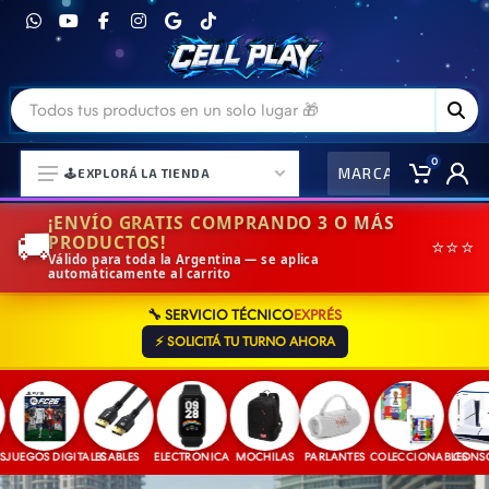
0
MARCAS
CO
🕹️EXPLORÁ LA TIENDA
¡ENVÍO GRATIS COMPRANDO 3 O MÁS
🚚
PRODUCTOS!
⭐⭐⭐
Válido para toda la Argentina — se aplica
automáticamente al carrito
⌚ELECTRONICA Y ACCESORIOS
🔧 SERVICIO TÉCNICO
EXPRÉS
⛓️ACCESORIOS DE MODA💍
⚡ SOLICITÁ TU TURNO AHORA
🎒MOCHILAS Y MAS👝
🎧AURICULARES URBANOS🎧
🎮CONSOLAS Y VIDEOJUEGOS
UEGOS DIGITALES
CABLES
ELECTRONICA
MOCHILAS
PARLANTES
COLECCIONABLES
CONSOLA
🎵PARLANTES BLUETOOTH🎵