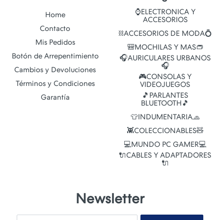
⌚ELECTRONICA Y
Home
ACCESORIOS
Contacto
⛓️ACCESORIOS DE MODA💍
Mis Pedidos
🎒MOCHILAS Y MAS👝
Botón de Arrepentimiento
🎧AURICULARES URBANOS
🎧
Cambios y Devoluciones
🎮CONSOLAS Y
Términos y Condiciones
VIDEOJUEGOS
🎵PARLANTES
Garantía
BLUETOOTH🎵
👕INDUMENTARIA🧢
👾COLECCIONABLES🧸
💻MUNDO PC GAMER💻
🔌CABLES Y ADAPTADORES
🔌
Newsletter
Email