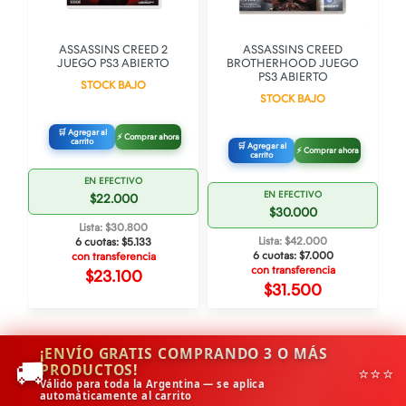
O
ASSASSINS CREED 2
ASSASSINS CREED
JUEGO PS3 ABIERTO
BROTHERHOOD JUEGO
PS3 ABIERTO
STOCK BAJO
STOCK BAJO
🛒 Agregar al
⚡ Comprar ahora
carrito
🛒 Agregar al
⚡ Comprar ahora
carrito
EN EFECTIVO
EN EFECTIVO
$22.000
$30.000
Lista: $30.800
Lista: $42.000
6 cuotas:
$5.133
6 cuotas:
$7.000
con transferencia
con transferencia
$23.100
$31.500
¡ENVÍO GRATIS COMPRANDO 3 O MÁS
🚚
PRODUCTOS!
⭐⭐⭐
Válido para toda la Argentina — se aplica
automáticamente al carrito