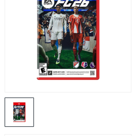
👕INDUMENTARIA🧢
👾COLECCIONABLES🧸
💻MUNDO PC GAMER💻
🔌CABLES Y ADAPTADORES🔌
🤓MUNDO PC OFICINA🤓
🫗GEEK HOME🍵