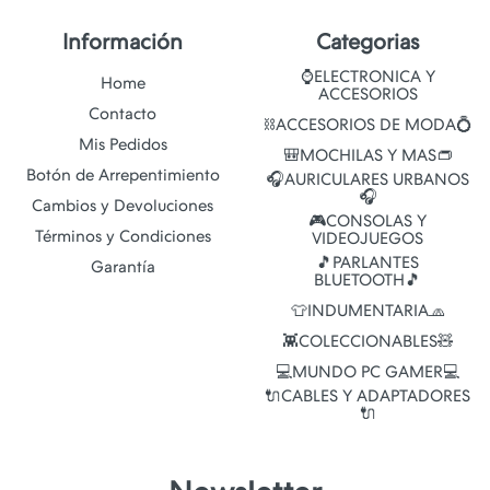
Información
Categorias
⌚ELECTRONICA Y
Home
ACCESORIOS
Contacto
⛓️ACCESORIOS DE MODA💍
Mis Pedidos
🎒MOCHILAS Y MAS👝
Botón de Arrepentimiento
🎧AURICULARES URBANOS
🎧
Cambios y Devoluciones
🎮CONSOLAS Y
Términos y Condiciones
VIDEOJUEGOS
🎵PARLANTES
Garantía
BLUETOOTH🎵
👕INDUMENTARIA🧢
👾COLECCIONABLES🧸
💻MUNDO PC GAMER💻
🔌CABLES Y ADAPTADORES
🔌