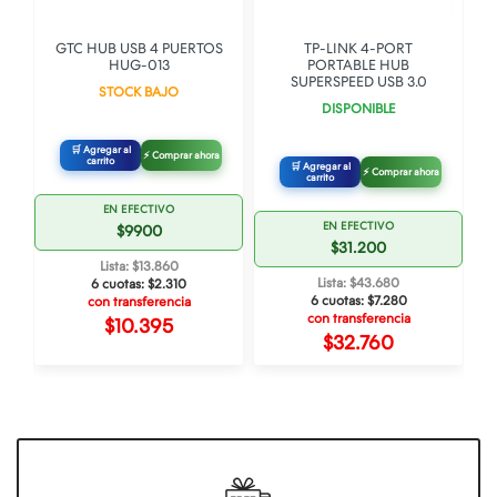
GTC HUB USB 4 PUERTOS
TP-LINK 4-PORT
-
HUG-013
PORTABLE HUB
SUPERSPEED USB 3.0
STOCK BAJO
DISPONIBLE
🛒 Agregar al
⚡ Comprar ahora
carrito
🛒 Agregar al
⚡ Comprar ahora
carrito
EN EFECTIVO
EN EFECTIVO
$9900
$31.200
Lista: $13.860
Lista: $43.680
6 cuotas:
$2.310
6 cuotas:
$7.280
con transferencia
con transferencia
$10.395
$32.760