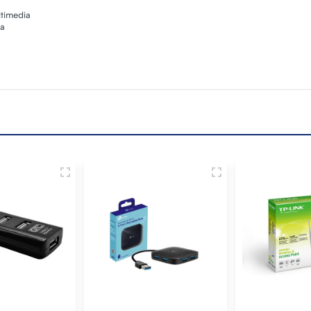
ltimedia
ga