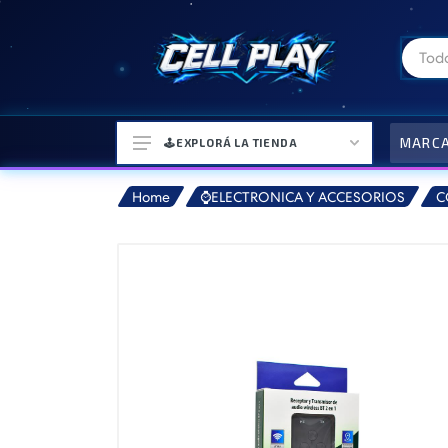
MARC
🕹️EXPLORÁ LA TIENDA
Home
⌚ELECTRONICA Y ACCESORIOS
C
⌚ELECTRONICA Y ACCESORIOS
⛓️ACCESORIOS DE MODA💍
🎒MOCHILAS Y MAS👝
🎧AURICULARES URBANOS🎧
🎮CONSOLAS Y VIDEOJUEGOS
🎵PARLANTES BLUETOOTH🎵