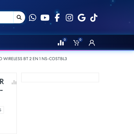
0
0
 WIRELESS BT 2 EN 1 NS-COSTBL3
R
-
S