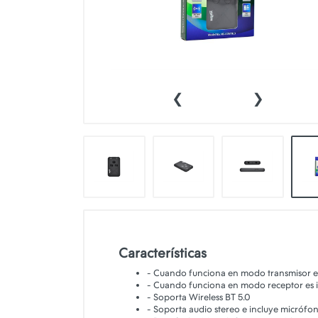
👕INDUMENTARIA🧢
👾COLECCIONABLES🧸
💻MUNDO PC GAMER💻
‹
›
🔌CABLES Y ADAPTADORES🔌
🤓MUNDO PC OFICINA🤓
🫗GEEK HOME🍵
Características
- Cuando funciona en modo transmisor es i
- Cuando funciona en modo receptor es id
- Soporta Wireless BT 5.0
- Soporta audio stereo e incluye micrófo