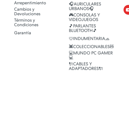
Arrepentimiento
🎧AURICULARES
URBANOS🎧
Cambios y
Devoluciones
🎮CONSOLAS Y
VIDEOJUEGOS
Términos y
Condiciones
🎵PARLANTES
BLUETOOTH🎵
Garantía
👕INDUMENTARIA🧢
👾COLECCIONABLES🧸
💻MUNDO PC GAMER
💻
🔌CABLES Y
ADAPTADORES🔌