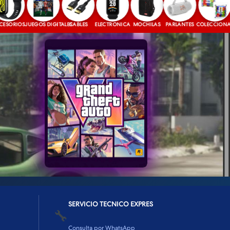
IOS
JUEGOS DIGITALES
CABLES
ELECTRONICA
MOCHILAS
PARLANTES
COLECCIONABLES
SERVICIO TECNICO EXPRES
🔧
Consulta por WhatsApp