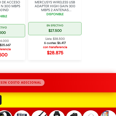
O DE ACCESO
MERCUSYS WIRELESS USB
GENERICO CAB
 N 300 MBPS
ADAPTER HIGH GAIN 300
UTP CAT5e 5
801ND
MBPS 2 ANTENAS
DISPONI
MW300UH
DISPONIBLE
NIBLE
EN EFECT
EN EFECTIVO
CTIVO
$600
$27.500
.000
Lista: $8
Lista: $38.500
154.000
6 cuotas:
$
6 cuotas:
$6.417
$25.667
con transfe
con transferencia
ferencia
$6.3
$28.875
.500
 SIN COSTO ADICIONAL