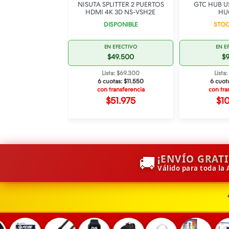
TA 3 CON TRABA
NISUTA SPLITTER 2 PUERTOS
GTC HUB U
ALICA EN L
HDMI 4K 3D NS-VSH2E
HU
SPONIBLE
DISPONIBLE
STOC
 EFECTIVO
EN EFECTIVO
EN E
$3800
$49.500
$
ta: $5.320
Lista: $69.300
Lista
uotas:
$887
6 cuotas:
$11.550
6 cuot
ransferencia
con transferencia
con tra
3.990
$51.975
$1
🚚
¡ENVÍO GRAT
Válido para toda la