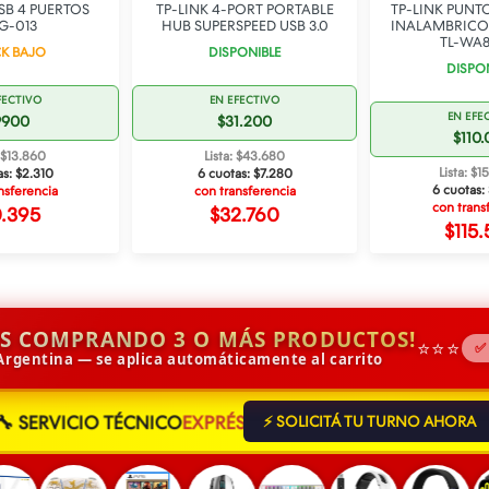
SB 4 PUERTOS
TP-LINK 4-PORT PORTABLE
TP-LINK PUNT
G-013
HUB SUPERSPEED USB 3.0
INALAMBRICO
TL-WA
K BAJO
DISPONIBLE
DISPO
FECTIVO
EN EFECTIVO
EN EFE
9900
$31.200
$110
: $13.860
Lista: $43.680
Lista: $
as:
$2.310
6 cuotas:
$7.280
6 cuotas:
nsferencia
con transferencia
con trans
0.395
$32.760
$115
IS COMPRANDO 3 O MÁS PRODUCTOS!
⭐⭐⭐
✅
 Argentina — se aplica automáticamente al carrito
🔧 SERVICIO TÉCNICO
EXPRÉS
⚡ SOLICITÁ TU TURNO AHORA