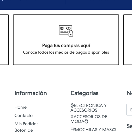
Paga tus compras aquí
Conocé todos los medios de pagos disponibles
Información
Categorias
N
⌚ELECTRONICA Y
Em
Home
ACCESORIOS
Contacto
⛓️ACCESORIOS DE
MODA💍
Mis Pedidos
S
🎒MOCHILAS Y MAS👝
Botón de